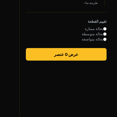
طرمبة ماء
روابط سريعة
سياسة الخصوصية
تقييم القطعة
الشروط والأحكام
بحالة ممتازة
بحالة متوسطة
سياسة الشحن
بحالة متواضعة
الضمان والإرجاع
عرض 0 عنصر
تواصل معنا
واتساب خدمة العملاء
الأحد - الخميس
7 ص - 5 م