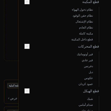
قطع المكينة
نظام دخول الهواء
نظام حقن الوقود
لا توجد نتائج مطابقة لبحثك
نظام الإشتعال
قم بتغيير معايير البحث أو قدم طلب خاص
نظام العادم
مكينة كاملة
تقديم طلب خاص
قطع داخل المكينة
قطع المحركات
قير أوتوماتيك
قير عادي
دفرنس
منتجات أخرى قد تعجبك
دبل
عكوس
عمود كردان
بحالة ممتازة
مساعد خلفي (يسار)
قطعة أصلية
قطع الهيكل
2015 مازدا 6
200
ر.س
عرض
شبك
صدام أمامي
صدام خلفي