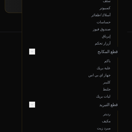
سلف
كمبيوتر
أسلاك/ظفائر
حساسات
صندوق فيوز
إيرباق
أزرار تحكم
قطع المكابح
من نحن
باكم
علبة بريك
عن سوم.نت
جهاز اي بي اس
الموقع: الدمام، المملكة العربية السعودية
كليبر
البريد الإلكتروني Support@sooom.net
جلنط
ليات بريك
واتساب 966533766047
قطع التبريد
سجل تجاري 2050134107
رديتر
اتصل بنا
مكيف
مبرد زيت