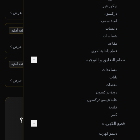
2009 لكزس LS
ديكور قير
150
ر.س
عرض
دركسون
لمبة سقف
دعسات
بحالة ممتازة
غطاء بلوف
قطعة أصلية
شماسات
2016 هوندا أكورد
مقاعد
300
ر.س
عرض
قطع داخلية أخرى
نظام التعليق و التوجيه
بحالة ممتازة
ديكور باب أمامي (جهة السائق)
قطعة أصلية
مساعدات
2016 جمس سييرا
يايات
800
ر.س
عرض
مقصات
دودة دركسون
علبة/دينمو دركسون
فلنجة
طلب خاص
كمر
ما حصلت القطعة اللي تدورها معروضة؟
قطع الكهرباء
إرسل لنا بياناتها و راح نبحث لك عنها!
دينمو كهرب
تقديم طلب خاص