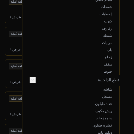
بحالة ممتازة
مساعدات كبوت (يمين)
قطعة أصلية
شمعات
2006 لكزس LX
إصطبات
75
ر.س
عرض
كبوت
رفارف
بحالة ممتازة
هوب خلفي (يسار)
قطعة أصلية
شنطة
2009 لكزس LS
مرايات
150
ر.س
عرض
باب
زجاج
سقف
بحالة ممتازة
ديكور باب خلفي (جهة الراكب)
قطعة أصلية
جنوط
2017 شفروليه ماليبو
قطع الداخلية
270
ر.س
عرض
شاشة
مسجل
بحالة ممتازة
شنطة
قطعة أصلية
عداد طبلون
2009 لكزس LS
ريش مكيف
1,000
ر.س
عرض
دينمو زجاج
قشرة طبلون
بحالة ممتازة
هوب أمامي (يمين)
قطعة أصلية
ديكور باب