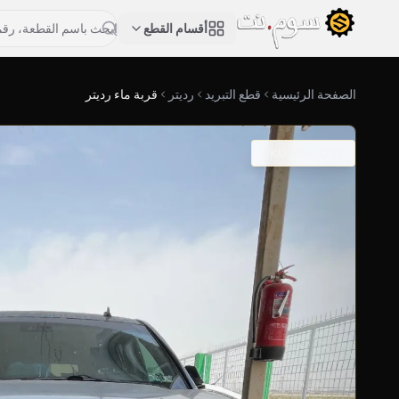
أقسام القطع
الصفحة الرئيسية
قطع التبريد
رديتر
قربة ماء رديتر
SKU: 05-0222