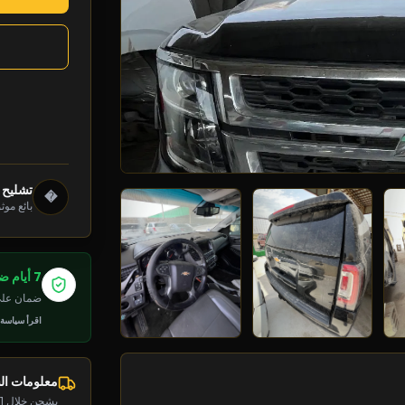
تشليح 
�
بائع موث
7 أيام ضمان
ضمان على 
اقرأ سياسة
معلومات ا
يشحن خلال 1-2 يوم