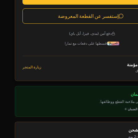
إستفسر عن القطعة المعروضة
دفع آمن (مدى، فيزا، أبل باي)
قسطها على دفعات مع تمارا
مؤمنة
زيارة المتجر
ق
ملاءمة القطع ووظائفها.
 الضمان
لشحن