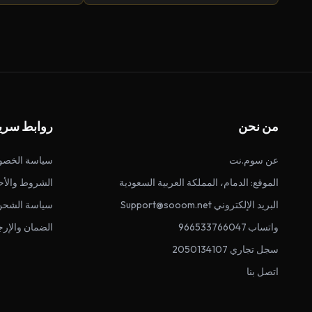
من نحن
روابط سري
عن سوم.نت
سياسة الخصو
الموقع: الدمام، المملكة العربية السعودية
الشروط والأح
البريد الإلكتروني Support@sooom.net
سياسة الشحن
واتساب 966533766047
الضمان والإرج
سجل تجاري 2050134107
اتصل بنا