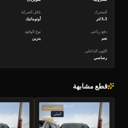
المحرك
ناقل الحركة
5،3 لتر
أوتوماتيك
دفع رباعي
نوع الوقود
نعم
بنزين
اللون الداخلي
رصاصي
قطع مشابهة
بحالة ممتازة
أصلي