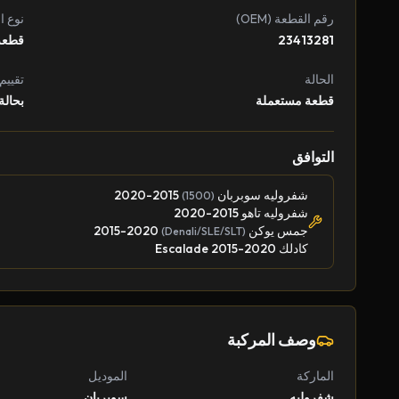
رقم القطعة (OEM)
نوع ا
23413281
قطعة
الحالة
تقييم
قطعة مستعملة
بحالة
التوافق
شفروليه سوبربان
2015-2020
(1500)
شفروليه تاهو 2015-2020
جمس يوكن
2015-2020
(Denali/SLE/SLT)
كادلك Escalade 2015-2020
وصف المركبة
الماركة
الموديل
شفروليه
سوبربان