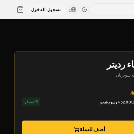
تسجيل الدخول
ع
ء رديتر
متوفر
32.00
رسوم شحن
أضف للسلة