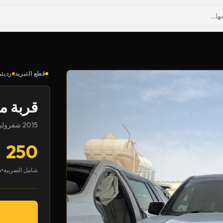
قطع التبريد
رديتر
قربة ما
2015 شفروليه سوبربان
250
•
شامل الضريبة