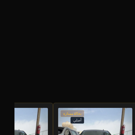
بحالة ممتازة
أصلي