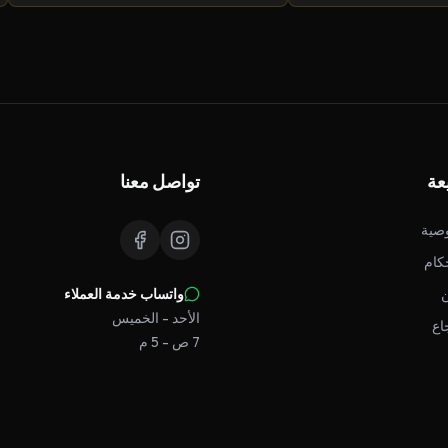
عة
تواصل معنا
صية
كام
واتساب خدمة العملاء
الأحد - الخميس
اع
7 ص - 5 م