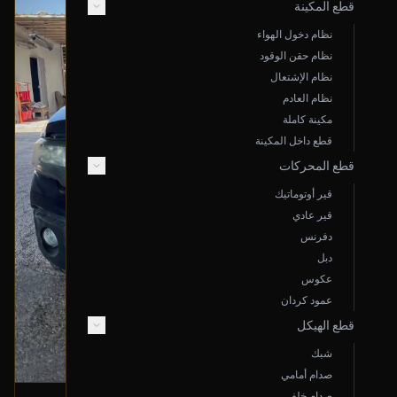
قطع المكينة
نظام دخول الهواء
نظام حقن الوقود
نظام الإشتعال
نظام العادم
مكينة كاملة
قطع داخل المكينة
قطع المحركات
قير أوتوماتيك
قير عادي
دفرنس
دبل
عكوس
عمود كردان
قطع الهيكل
شبك
صدام أمامي
صدام خلفي