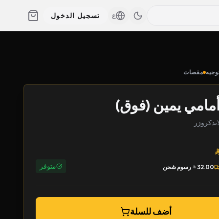
تسجيل الدخول
ع
وجيه
مقصات
امي يمين (فوق)
متوفر
32.00
رسوم شحن
أضف للسلة