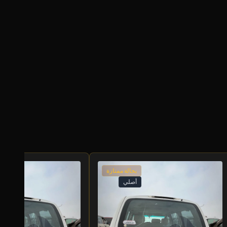
بحالة ممتازة
أصلي