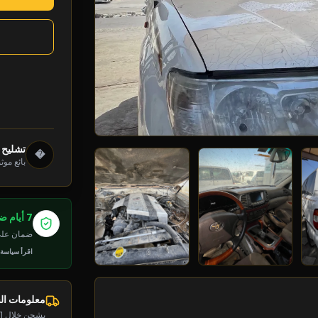
تشليح 
�
بائع موث
7 أيام ضمان
ضمان على 
اقرأ سياسة
معلومات ا
يشحن خلال 1-2 يوم