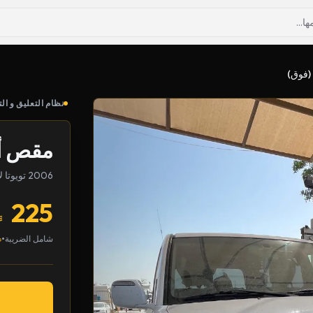
(فوق)
نظام التعليق و الت
مقص أم
2006 تويوتا لاندكروزر
225
•
شامل الضريبة