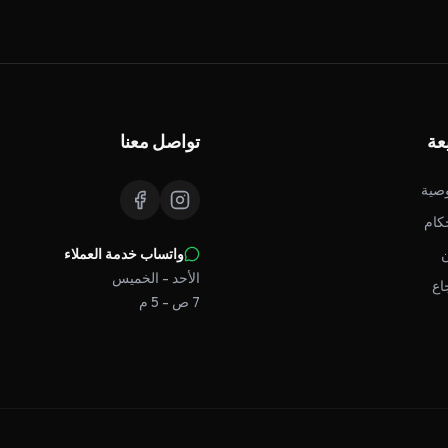
عة
تواصل معنا
صية
كام
واتساب خدمة العملاء
الأحد - الخميس
اع
7 ص - 5 م