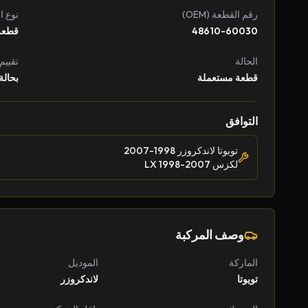
رقم القطعة (OEM)
نوع ا
48610-60030
قطعة
الحالة
تقييم
قطعة مستعملة
بحالة
التوافق
تويوتا لاندكروزر 1998-2007
لكزس LX 1998-2007
وصف المركبة
الماركة
الموديل
تويوتا
لاندكروزر