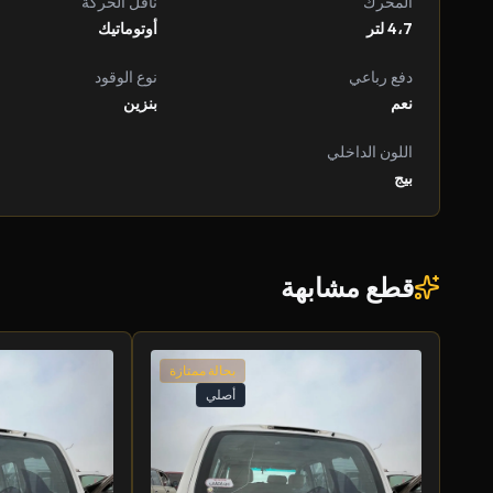
المحرك
ناقل الحركة
4،7 لتر
أوتوماتيك
دفع رباعي
نوع الوقود
نعم
بنزين
اللون الداخلي
بيج
قطع مشابهة
بحالة ممتازة
أصلي