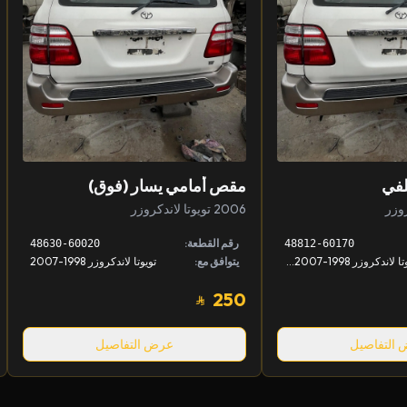
لفي
مقص أمامي يسار (فوق)
2006 تويوتا لاندكروزر
رقم القطعة:
48630-60020
48812-60170
تويوتا لاندكروزر 1998-2007, لكزس LX 1998-2007
يتوافق مع:
تويوتا لاندكروزر 1998-2007
250
التفاصيل
عرض التفاصيل