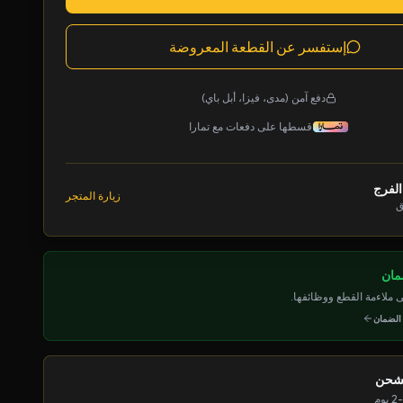
إستفسر عن القطعة المعروضة
دفع آمن (مدى، فيزا، أبل باي)
قسطها على دفعات مع تمارا
الفرج
زيارة المتجر
ق
ملاءمة القطع ووظائفها.
 الضمان
لشحن