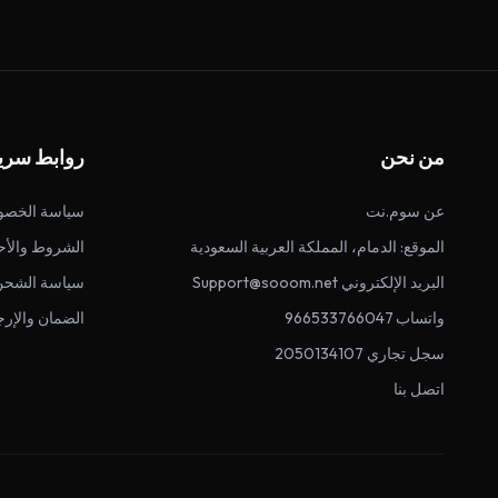
من نحن
روابط سري
عن سوم.نت
سياسة الخصو
الموقع: الدمام، المملكة العربية السعودية
الشروط والأح
البريد الإلكتروني Support@sooom.net
سياسة الشحن
واتساب 966533766047
الضمان والإرج
سجل تجاري 2050134107
اتصل بنا