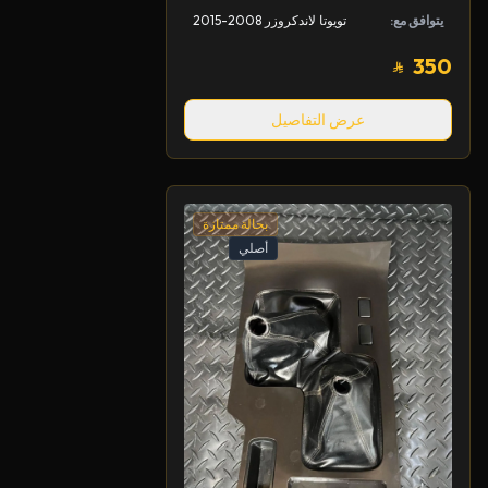
يتوافق مع:
تويوتا لاندكروزر 2008-2015
350
عرض التفاصيل
بحالة ممتازة
أصلي