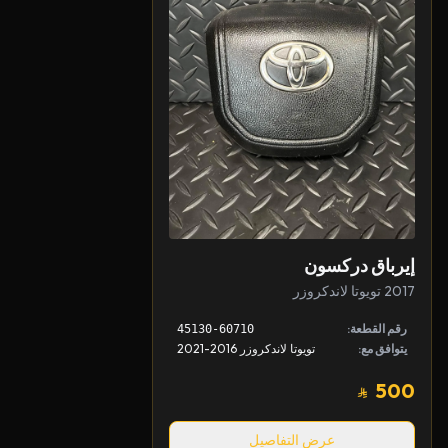
إيرباق دركسون
2017 تويوتا لاندكروزر
رقم القطعة:
45130-60710
يتوافق مع:
تويوتا لاندكروزر 2016-2021
500
عرض التفاصيل