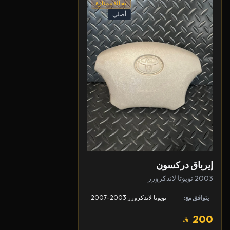
بحالة ممتازة
أصلي
إيرباق دركسون
2003 تويوتا لاندكروزر
يتوافق مع:
تويوتا لاندكروزر 2003-2007
200