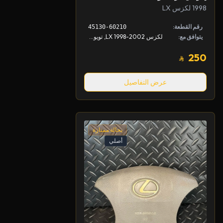
1998 لكزس LX
رقم القطعة:
45130-60210
يتوافق مع:
لكزس LX 1998-2002, تويوتا لاندكروزر 1998-2002
250
عرض التفاصيل
بحالة ممتازة
أصلي