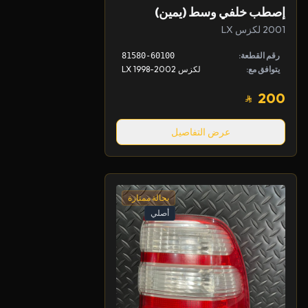
إصطب خلفي وسط (يمين)
2001 لكزس LX
رقم القطعة:
81580-60100
يتوافق مع:
لكزس LX 1998-2002
200
عرض التفاصيل
بحالة ممتازة
أصلي