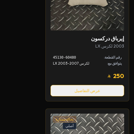
إيرباق دركسون
2003 لكزس LX
رقم القطعة:
45130-60480
يتوافق مع:
لكزس LX 2003-2007
250
عرض التفاصيل
بحالة ممتازة
أصلي