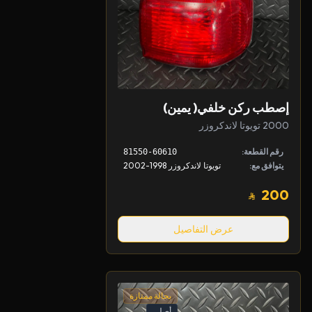
إصطب ركن خلفي( يمين)
2000 تويوتا لاندكروزر
رقم القطعة:
81550-60610
يتوافق مع:
تويوتا لاندكروزر 1998-2002
200
عرض التفاصيل
بحالة ممتازة
أصلي