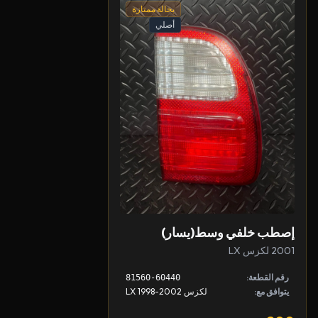
بحالة ممتازة
أصلي
إصطب خلفي وسط(يسار)
2001 لكزس LX
رقم القطعة:
81560-60440
يتوافق مع:
لكزس LX 1998-2002