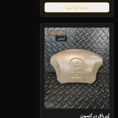
عرض التفاصيل
بحالة ممتازة
أصلي
إيرباق دركسون