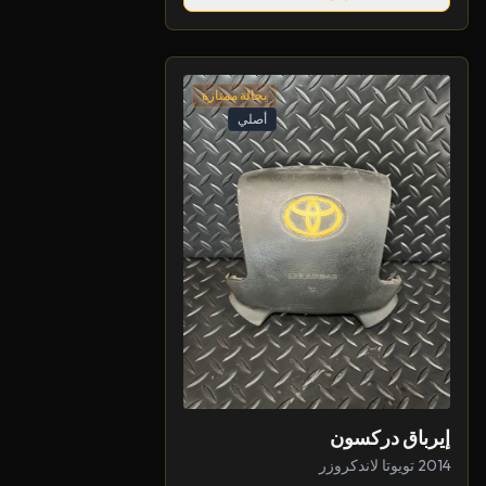
بحالة ممتازة
أصلي
إيرباق دركسون
2014 تويوتا لاندكروزر