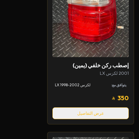
إصطب ركن خلفي (يمين)
2001 لكزس LX
يتوافق مع:
لكزس LX 1998-2002
350
عرض التفاصيل