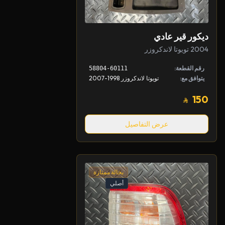
ديكور قير عادي
2004 تويوتا لاندكروزر
رقم القطعة:
58804-60111
يتوافق مع:
تويوتا لاندكروزر 1998-2007
150
عرض التفاصيل
بحالة ممتازة
أصلي