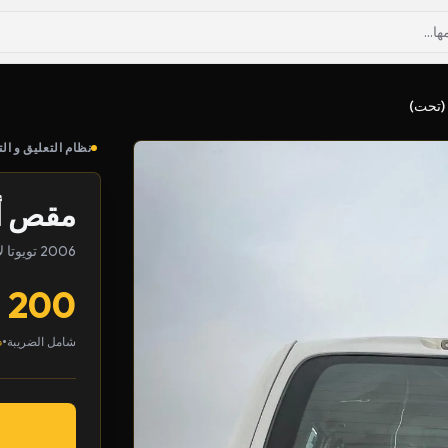
(تحت)
نظام التعليق و الت
مقص أم
2006 تويوتا لاندكروزر
200
•
شامل الضريبة