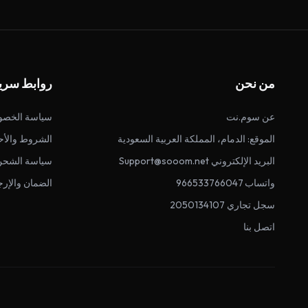
من نحن
روابط سري
عن سوم.نت
سياسة الخصو
الموقع: الدمام، المملكة العربية السعودية
الشروط والأح
البريد الإلكتروني Support@sooom.net
سياسة الشحن
واتساب 966533766047
الضمان والإرج
سجل تجاري 2050134107
اتصل بنا