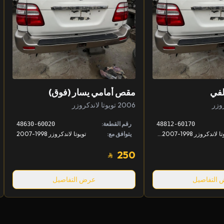
لفي
مقص أمامي يسار (فوق)
2006 تويوتا لاندكروزر
رقم القطعة:
48630-60020
48812-60170
تويوتا لاندكروزر 1998-2007, لكزس LX 1998-2007
يتوافق مع:
تويوتا لاندكروزر 1998-2007
250
التفاصيل
عرض التفاصيل