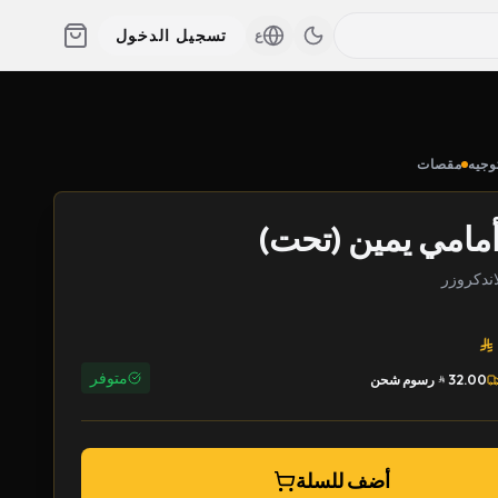
تسجيل الدخول
ع
وجيه
مقصات
امي يمين (تحت)
متوفر
32.00
رسوم شحن
أضف للسلة