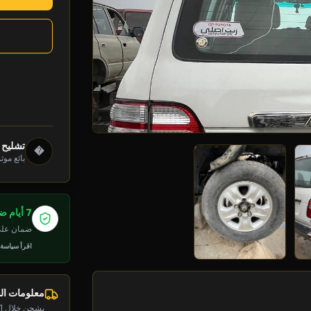
تشليح 
�
بائع موث
7 أيام ضمان
ضمان على 
اقرأ سياسة
معلومات ا
يشحن خلال 1-2 يوم