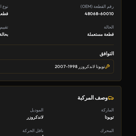
رقم القطعة (OEM)
نوع ا
48068-60010
قطعة
الحالة
تقييم
قطعة مستعملة
بحالة
التوافق
تويوتا لاندكروزر 1998-2007
وصف المركبة
الماركة
الموديل
تويوتا
لاندكروزر
المحرك
ناقل الحركة