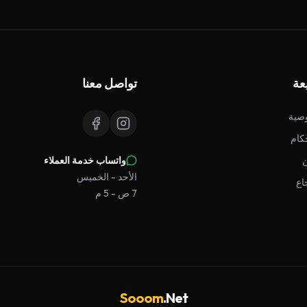
عة
تواصل معنا
صية
كام
واتساب خدمة العملاء
الأحد - الخميس
اع
7 ص - 5 م
Sooom
.Net