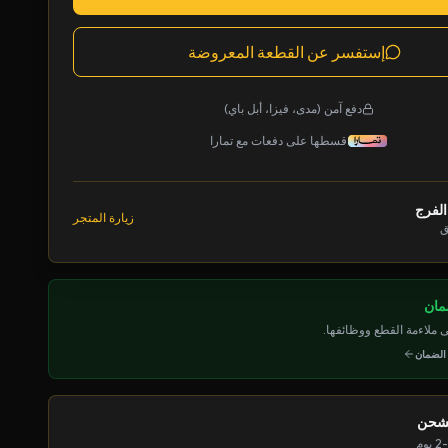
إستفسر عن القطعة المعروضة
دفع آمن (مدى، فيزا، أبل باي)
قسطها على دفعات مع تمارا
الفرج
زيارة المتجر
ق
ملاءمة القطع ووظائفها.
 الضمان
لشحن