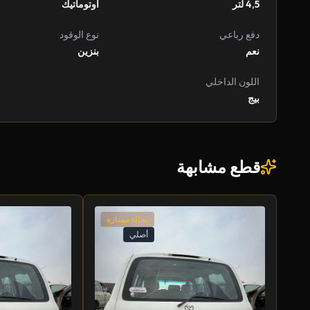
4,5 لتر
أوتوماتيك
دفع رباعي
نوع الوقود
نعم
بنزين
اللون الداخلي
بيج
قطع مشابهة
بحالة ممتازة
أصلي