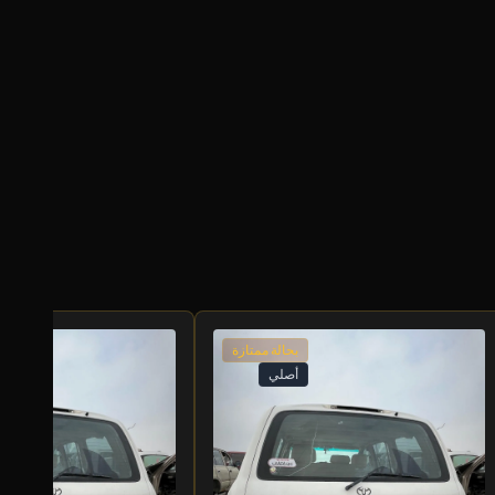
بحالة ممتازة
أصلي