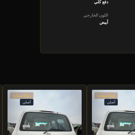
دفع كلي
اللون الخارجي
أبيض
بحالة ممتازة
بحالة ممتازة
أصلي
أصلي