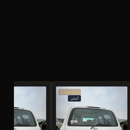
بحالة ممتازة
أصلي