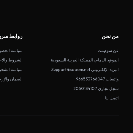
من نحن
روابط سري
عن سوم.نت
سياسة الخصو
الموقع: الدمام، المملكة العربية السعودية
الشروط والأح
البريد الإلكتروني Support@sooom.net
سياسة الشحن
واتساب 966533766047
الضمان والإرج
سجل تجاري 2050134107
اتصل بنا