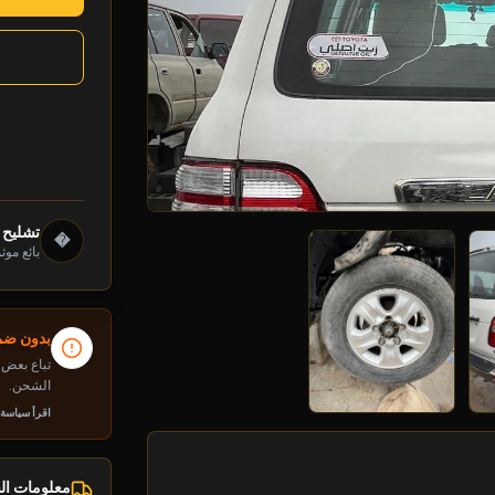
تشليح 
�
بائع موث
بدون ضما
تباع بعض م
الشحن.
اقرأ سياسة
معلومات ا