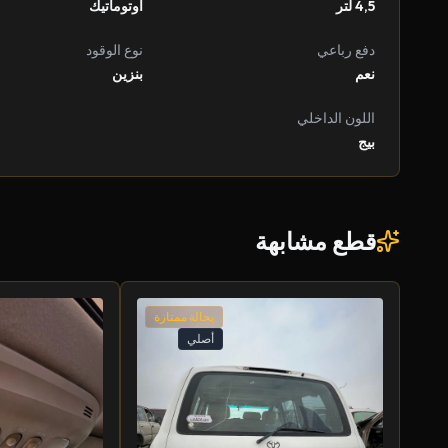
4,5 لتر
أوتوماتيك
دفع رباعي
نوع الوقود
نعم
بنزين
اللون الداخلي
بيج
قطع مشابهة
بحالة ممتازة
أصلي