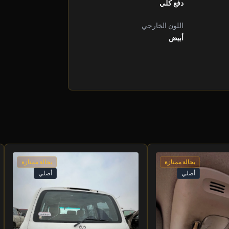
دفع كلي
اللون الخارجي
أبيض
بحالة ممتازة
بحالة ممتازة
أصلي
أصلي