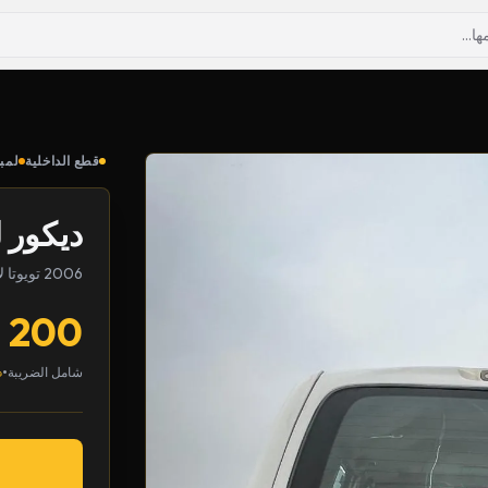
قطع الداخلية
لمب
ديكور 
2006 تويوتا لاندكروزر
200
•
شامل الضريبة