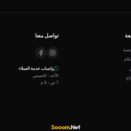
عة
تواصل معنا
صية
كام
واتساب خدمة العملاء
الأحد - الخميس
اع
7 ص - 5 م
Sooom
.Net