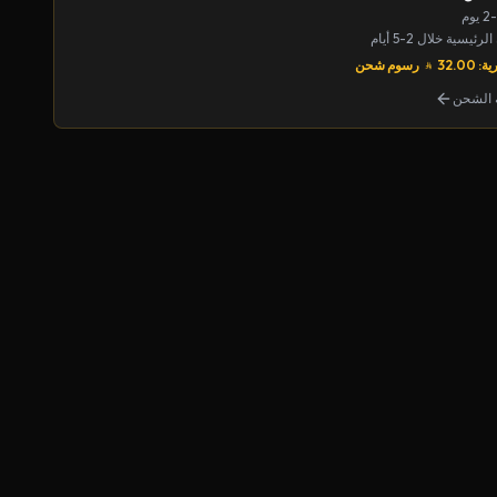
يسية خلال 2-5 أيام
32.00
رسوم شحن
الشحن