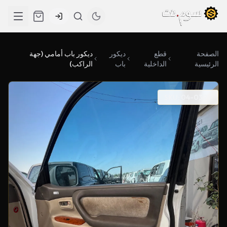
الصفحة
قطع
ديكور
ديكور باب أمامي (جهة
الرئيسية
الداخلية
باب
الراكب)
SKU: 04-0397