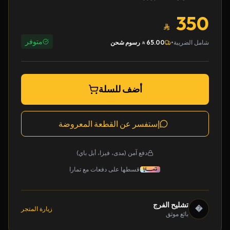
350
متوفر
•
شامل الضريبة
65.00
رسوم شحن
أضف للسلة
إستفسر عن القطعة المعروضة
دفع آمن (مدى، فيزا، أبل باي)
قسطها على دفعات مع تمارا
تشليح الفرج
�
زيارة المتجر
بائع موثق