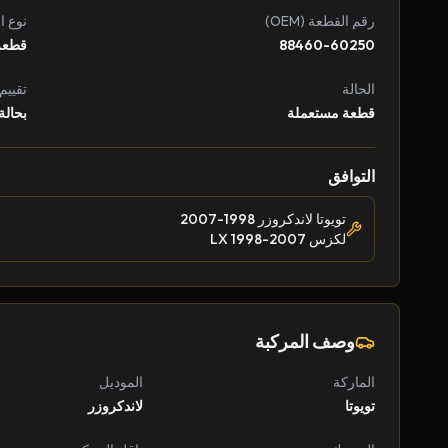
رقم القطعة (OEM)
نوع ا
88460-60250
قطعة
الحالة
تقييم
قطعة مستعملة
بحالة
التوافق
تويوتا لاندكروزر 1998-2007
لكزس LX 1998-2007
وصف المركبة
الماركة
الموديل
تويوتا
لاندكروزر