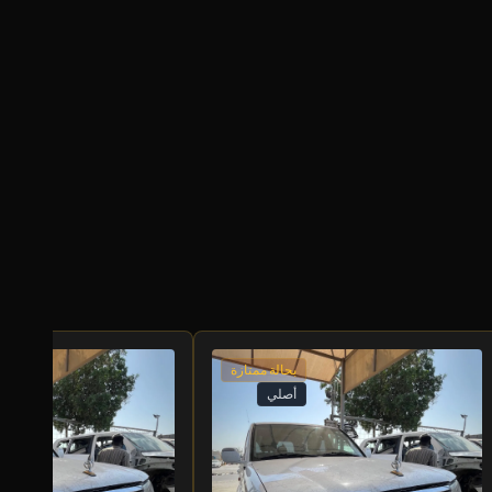
بحالة ممتازة
أصلي