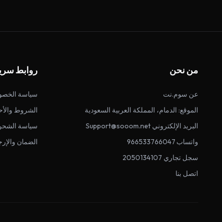
من نحن
روابط سري
عن سوم.نت
سياسة الخصو
الموقع: الدمام، المملكة العربية السعودية
الشروط والأح
البريد الإلكتروني Support@sooom.net
سياسة الشحن
واتساب 966533766047
الضمان والإرج
سجل تجاري 2050134107
اتصل بنا