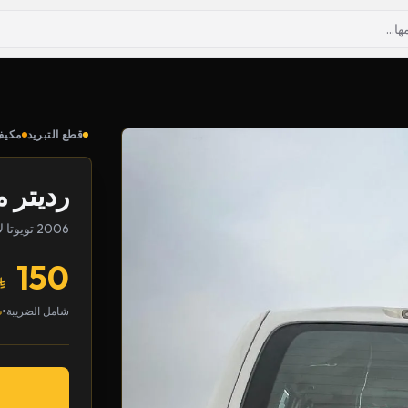
قطع التبريد
مكيف
رديتر 
2006 تويوتا لاندكروزر
150
•
شامل الضريبة