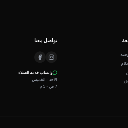
عة
تواصل معنا
صية
كام
واتساب خدمة العملاء
الأحد - الخميس
اع
7 ص - 5 م