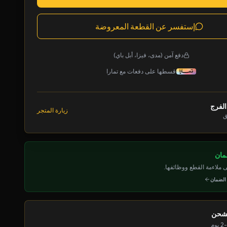
إستفسر عن القطعة المعروضة
دفع آمن (مدى، فيزا، أبل باي)
قسطها على دفعات مع تمارا
الفرج
زيارة المتجر
ق
ملاءمة القطع ووظائفها.
 الضمان
لشحن