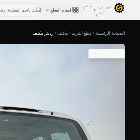
أقسام القطع
الصفحة الرئيسية
قطع التبريد
مكيف
رديتر مكيف
SKU: 04-0137