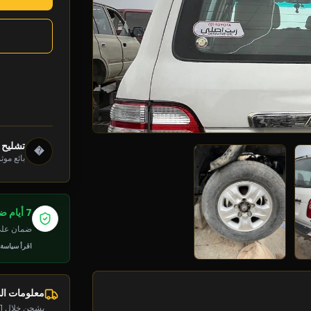
تشليح 
�
بائع موث
7 أيام ضمان
ضمان على 
اقرأ سياسة
معلومات ا
يشحن خلال 1-2 يوم