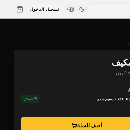
تسجيل الدخول
ع
مكيف
متوفر
32.00
رسوم شحن
أضف للسلة