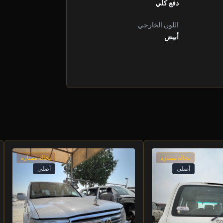
دفع كلي
اللون الخارجي
أبيض
بحالة ممتازة
بحالة ممتازة
أصلي
أصلي