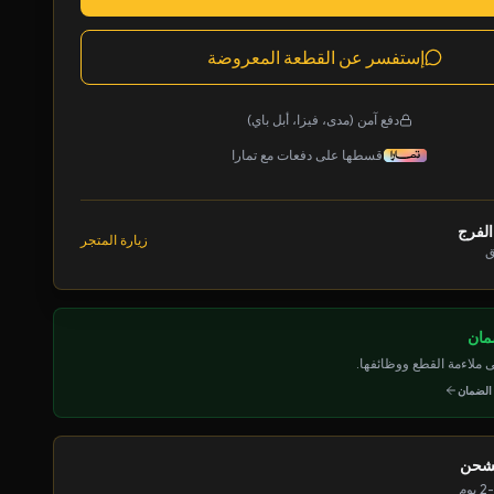
إستفسر عن القطعة المعروضة
دفع آمن (مدى، فيزا، أبل باي)
قسطها على دفعات مع تمارا
الفرج
زيارة المتجر
ق
ملاءمة القطع ووظائفها.
 الضمان
لشحن