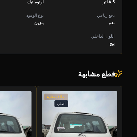
4,5 لتر
أوتوماتيك
دفع رباعي
نوع الوقود
نعم
بنزين
اللون الداخلي
بيج
قطع مشابهة
بحالة ممتازة
أصلي