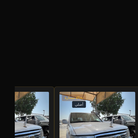
بحالة ممتازة
أصلي