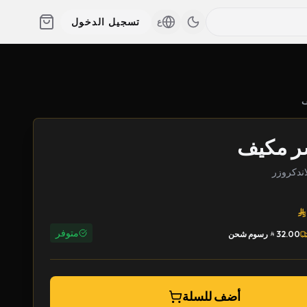
تسجيل الدخول
ع
ر مكيف
متوفر
32.00
رسوم شحن
أضف للسلة