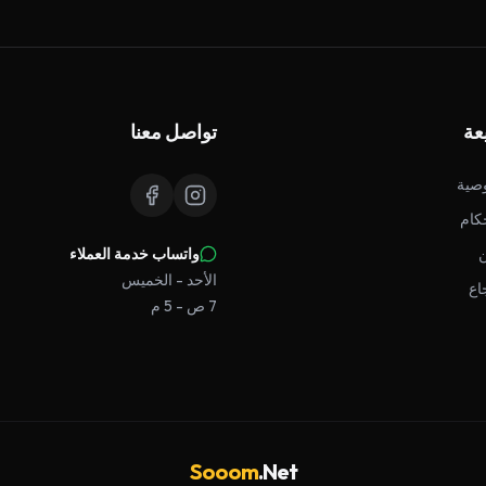
عة
تواصل معنا
صية
كام
واتساب خدمة العملاء
الأحد - الخميس
اع
7 ص - 5 م
Sooom
.Net