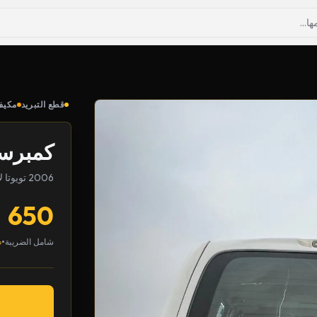
قطع التبريد
مكيف
كمبرس
2006 تويوتا لاندكروزر
650
•
شامل الضريبة