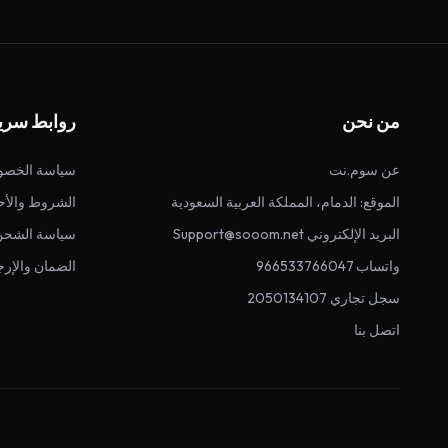
من نحن
روابط سري
عن سوم.نت
سياسة الخصو
الموقع: الدمام، المملكة العربية السعودية
الشروط والأح
البريد الإلكتروني Support@sooom.net
سياسة الشحن
واتساب 966533766047
الضمان والإرج
سجل تجاري 2050134107
اتصل بنا