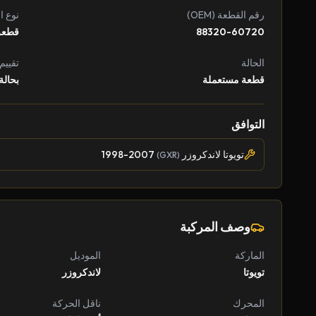
رقم القطعة (OEM)
نوع ا
88320-60720
قطعة
الحالة
تقييم
قطعة مستعملة
بحالة
التوافق
تويوتا لاندكروزر
1998-2007
(GXR)
وصف المركبة
الماركة
الموديل
تويوتا
لاندكروزر
المحرك
ناقل الحركة