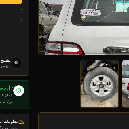
تشليح 
�
بائع موث
7 أيام ضمان
ضمان على 
اقرأ سياسة
معلومات ا
يشحن خلال 1-2 يوم