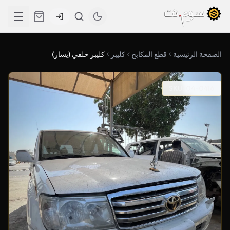
الصفحة الرئيسية
قطع المكابح
كليبر
كليبر خلفي (يسار)
SKU: 04-0416