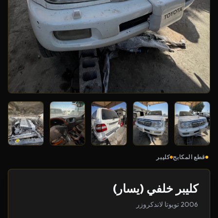
قطع المكابح
كليبر
كليبر خلفي (يسار)
2006 تويوتا لاندكروزر