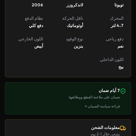
تويوتا
لاندكروزر
2006
المحرك
ناقل الحركة
نظام الدفع
4،7 لتر
أوتوماتيك
دفع كلي
دفع رباعي
نوع الوقود
اللون الخارجي
نعم
بنزين
أبيض
اللون الداخلي
بيج
7 أيام ضمان
ضمان على ملاءمة القطع ووظائفها.
قراءة سياسة الضمان
معلومات الشحن
يشحن خلال 1-2 يوم