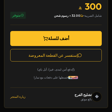
300
متوفر
•
شامل الضريبة
32.00
رسوم شحن
أضف للسلة
إستفسر عن القطعة المعروضة
دفع آمن (مدى، فيزا، أبل باي)
قسطها على دفعات مع تمارا
تشليح الفرج
�
زيارة المتجر
بائع موثق