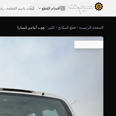
أقسام القطع
الصفحة الرئيسية
قطع المكابح
كليبر
هوب أمامي (يسار)
SKU: 04-0211