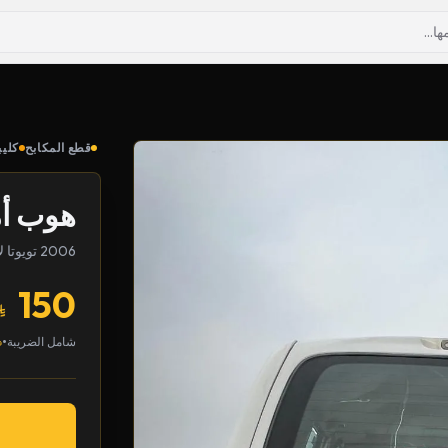
قطع المكابح
كليب
هوب أم
2006 تويوتا لاندكروزر
150
•
شامل الضريبة