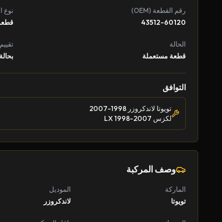
رقم القطعة (OEM)
نوع ا
43512-60120
قطعة
الحالة
تقييم
قطعة مستعملة
بحالة
التوافق
تويوتا لاندكروزر 1998-2007
لكزس LX 1998-2007
وصف المركبة
الماركة
الموديل
تويوتا
لاندكروزر