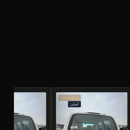
بحالة ممتازة
أصلي