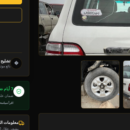
تشليح 
�
بائع موث
7 أيام ضمان
ضمان على 
اقرأ سياسة
معلومات ا
يشحن خلال 1-2 يوم