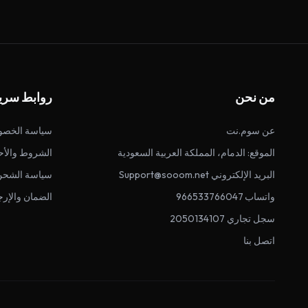
من نحن
روابط سري
عن سوم.نت
سياسة الخصو
الموقع: الدمام، المملكة العربية السعودية
الشروط والأح
البريد الإلكتروني Support@sooom.net
سياسة الشحن
واتساب 966533766047
الضمان والإرج
سجل تجاري 2050134107
اتصل بنا