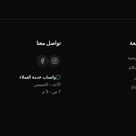
عة
تواصل معنا
صية
كام
واتساب خدمة العملاء
الأحد - الخميس
اع
7 ص - 5 م