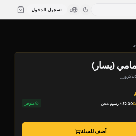
تسجيل الدخول
ع
ر
امي (يسار)
متوفر
32.00
رسوم شحن
أضف للسلة