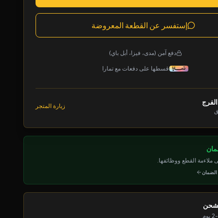
إستفسر عن القطعة المعروضة
دفع آمن (مدى، فيزا، أبل باي)
قسطها على دفعات مع تمارا
الفرج
زيارة المتجر
ق
ملاءمة القطع ووظائفها.
 الضمان
لشحن