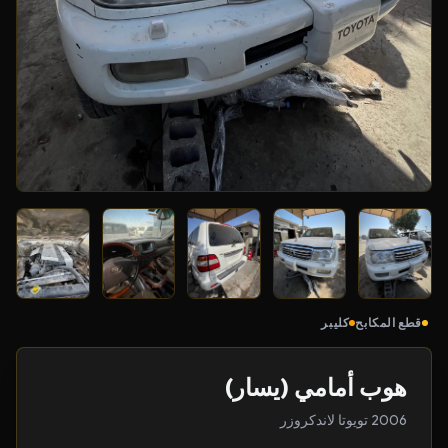
قطع المكابح
كليبر
هوب أمامي (يسار)
2006 تويوتا لاندكروزر