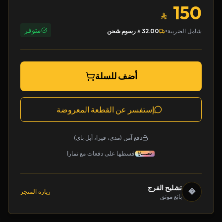
150
متوفر
•
شامل الضريبة
32.00
رسوم شحن
أضف للسلة
إستفسر عن القطعة المعروضة
دفع آمن (مدى، فيزا، أبل باي)
قسطها على دفعات مع تمارا
تشليح الفرج
�
زيارة المتجر
بائع موثق