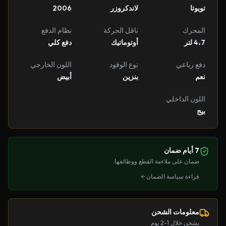
تويوتا
لاندكروزر
2006
المحرك
ناقل الحركة
نظام الدفع
4،7 لتر
أوتوماتيك
دفع كلي
دفع رباعي
نوع الوقود
اللون الخارجي
نعم
بنزين
أبيض
اللون الداخلي
بيج
7 أيام ضمان
ضمان على ملاءمة القطع ووظائفها.
قراءة سياسة الضمان
معلومات الشحن
يشحن خلال 1-2 يوم