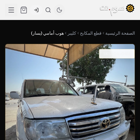
الصفحة الرئيسية
قطع المكابح
كليبر
هوب أمامي (يسار)
SKU: 04-0418