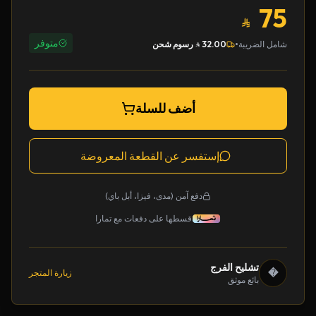
75
متوفر
•
شامل الضريبة
32.00
رسوم شحن
أضف للسلة
إستفسر عن القطعة المعروضة
دفع آمن (مدى، فيزا، أبل باي)
قسطها على دفعات مع تمارا
تشليح الفرج
�
زيارة المتجر
بائع موثق