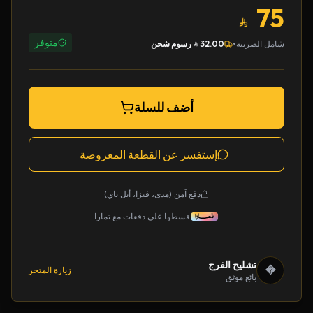
75
متوفر
•
شامل الضريبة
32.00
رسوم شحن
أضف للسلة
إستفسر عن القطعة المعروضة
دفع آمن (مدى، فيزا، أبل باي)
قسطها على دفعات مع تمارا
تشليح الفرج
�
زيارة المتجر
بائع موثق