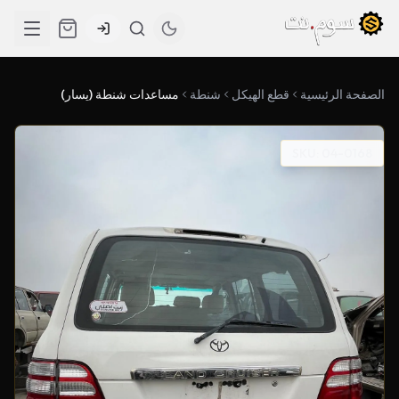
الصفحة الرئيسية
قطع الهيكل
شنطة
مساعدات شنطة (يسار)
SKU: 04-0168