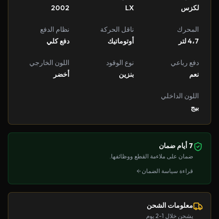
لكزس
LX
2002
المحرك
ناقل الحركة
نظام الدفع
4،7 لتر
أوتوماتيك
دفع كلي
دفع رباعي
نوع الوقود
اللون الخارجي
نعم
بنزين
أخضر
اللون الداخلي
بيج
7 أيام ضمان
ضمان على ملاءمة القطع ووظائفها.
قراءة سياسة الضمان
معلومات الشحن
يشحن خلال 1-2 يوم