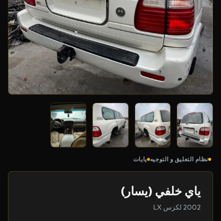
نظام التعليق و التوجيه
يايات
ياي خلفي (يسار)
2002 لكزس LX