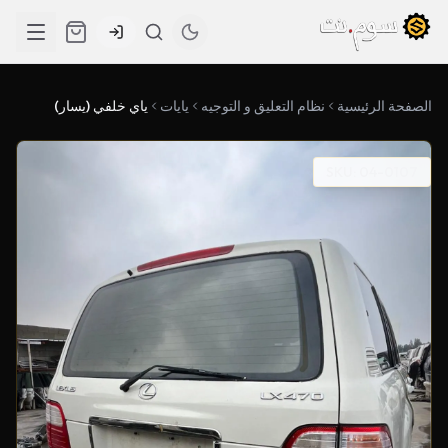
الصفحة الرئيسية
نظام التعليق و التوجيه
يايات
ياي خلفي (يسار)
SKU: 04-0107