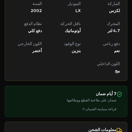
الماركة
الموديل
السنة
لكزس
LX
2002
المحرك
ناقل الحركة
نظام الدفع
4،7 لتر
أوتوماتيك
دفع كلي
دفع رباعي
نوع الوقود
اللون الخارجي
نعم
بنزين
أخضر
اللون الداخلي
بيج
7 أيام ضمان
ضمان على ملاءمة القطع ووظائفها.
قراءة سياسة الضمان
معلومات الشحن