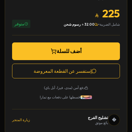
225
متوفر
•
شامل الضريبة
32.00
رسوم شحن
أضف للسلة
إستفسر عن القطعة المعروضة
دفع آمن (مدى، فيزا، أبل باي)
قسطها على دفعات مع تمارا
تشليح الفرج
�
زيارة المتجر
بائع موثق