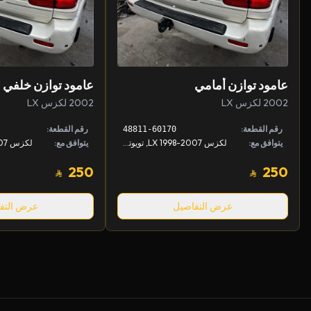
عامود توازن أمامي
عامود توازن خلفي
2002 لكزس LX
2002 لكزس LX
رقم القطعة:
رقم القطعة:
48811-60170
يتوافق مع:
لكزس LX 1998-2007, تويوتا لاندكروزر 1998-2007
يتوافق مع:
250
250
عرض التفاصيل
عرض التف