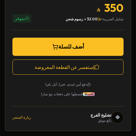
350
متوفر
•
شامل الضريبة
32.00
رسوم شحن
أضف للسلة
إستفسر عن القطعة المعروضة
دفع آمن (مدى، فيزا، أبل باي)
قسطها على دفعات مع تمارا
تشليح الفرج
�
زيارة المتجر
بائع موثق