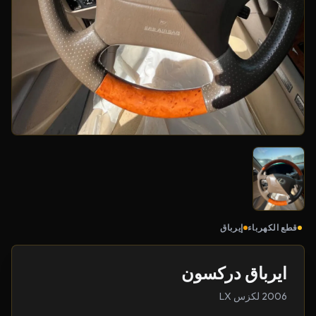
قطع الكهرباء
إيرباق
ايرباق دركسون
2006 لكزس LX