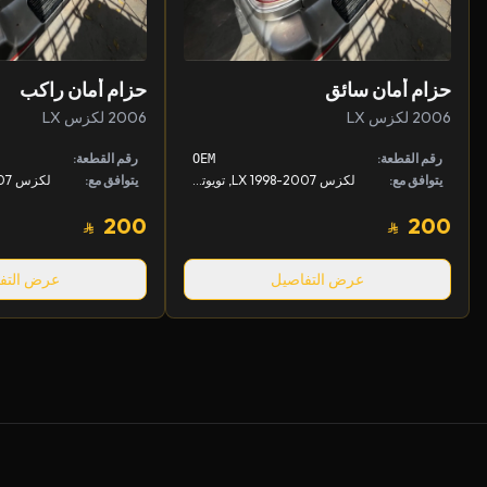
حزام أمان سائق
حزام أمان راكب
2006 لكزس LX
2006 لكزس LX
رقم القطعة:
رقم القطعة:
OEM
يتوافق مع:
لكزس LX 1998-2007, تويوتا لاندكروزر 1998-2007
يتوافق مع:
200
200
عرض التفاصيل
عرض التف