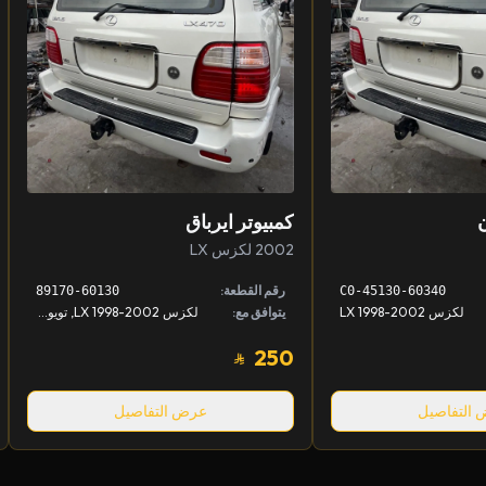
كمبيوتر ايرباق
2002 لكزس LX
رقم القطعة:
89170-60130
45130-60340-C0
لكزس LX 1998-2002
يتوافق مع:
لكزس LX 1998-2002, تويوتا لاندكروزر 1998-2002
250
التفاصيل
عرض التفاصيل