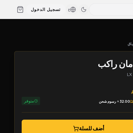
تسجيل الدخول
ع
باق
مان راكب
متوفر
32.00
رسوم شحن
أضف للسلة