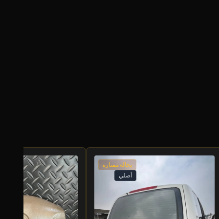
بحالة ممتازة
أصلي