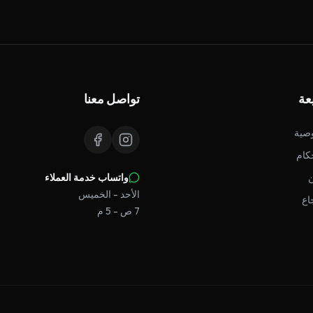
عة
تواصل معنا
صية
كام
واتساب خدمة العملاء
الأحد - الخميس
اع
7 ص - 5 م