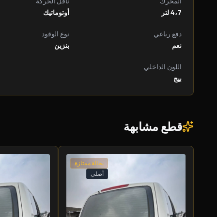
المحرك
ناقل الحركة
4،7 لتر
أوتوماتيك
دفع رباعي
نوع الوقود
نعم
بنزين
اللون الداخلي
بيج
قطع مشابهة
بحالة ممتازة
أصلي