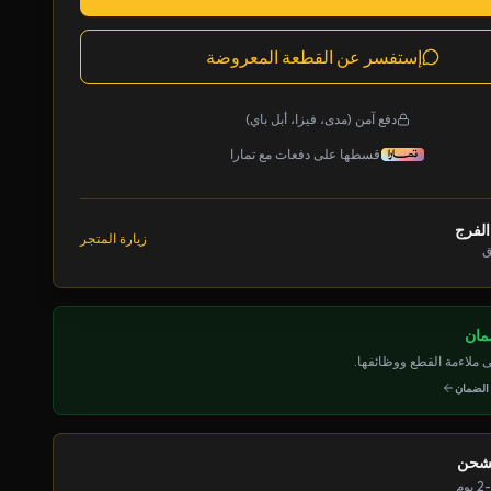
إستفسر عن القطعة المعروضة
دفع آمن (مدى، فيزا، أبل باي)
قسطها على دفعات مع تمارا
الفرج
زيارة المتجر
ق
ملاءمة القطع ووظائفها.
 الضمان
لشحن