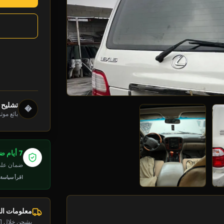
تشليح 
�
بائع موث
7 أيام ضمان
ضمان على 
اقرأ سياسة
معلومات ا
يشحن خلال 1-2 يوم