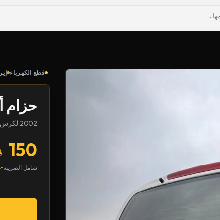
قطع الكهرباء
إير
حزام أ
2002 لكزس LX
150
•
شامل الضريبة