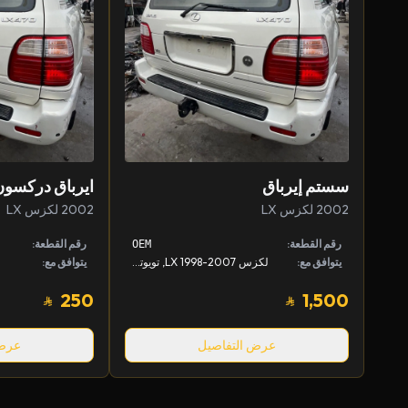
سستم إيرباق
ايرباق دركسون
2002 لكزس LX
2002 لكزس LX
رقم القطعة:
رقم القطعة:
OEM
يتوافق مع:
لكزس LX 1998-2007, تويوتا لاندكروزر 1998-2007
يتوافق مع:
250
1,500
عرض التفاصيل
عرض 