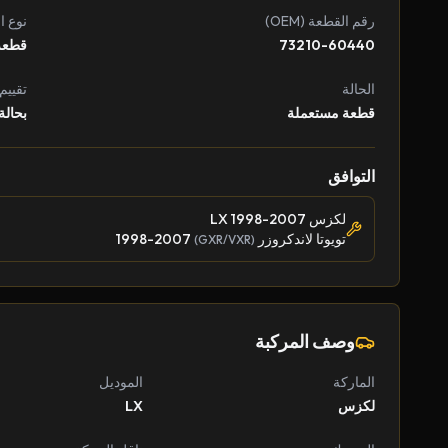
رقم القطعة (OEM)
نوع ا
73210-60440
قطعة
الحالة
تقييم
قطعة مستعملة
بحالة
التوافق
لكزس LX 1998-2007
تويوتا لاندكروزر
1998-2007
(GXR/VXR)
وصف المركبة
الماركة
الموديل
لكزس
LX