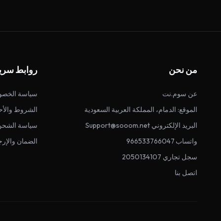
من نحن
روابط سري
عن سوم.نت
سياسة الخصو
الموقع: الدمام، المملكة العربية السعودية
الشروط والأح
البريد الإلكتروني Support@sooom.net
سياسة الشحن
واتساب 966533766047
الضمان والإرج
سجل تجاري 2050134107
اتصل بنا