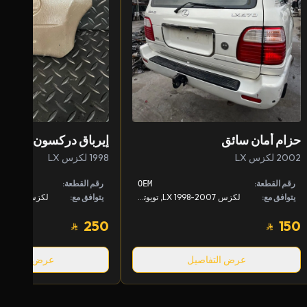
حزام أمان سائق
إيرباق دركسون
2002 لكزس LX
1998 لكزس LX
رقم القطعة:
رقم القطعة:
OEM
يتوافق مع:
لكزس LX 1998-2007, تويوتا لاندكروزر 1998-2007
يتوافق مع:
250
150
عرض التفاصيل
عرض التفاصيل