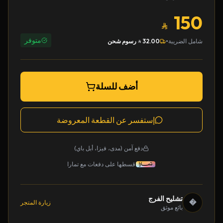
150
متوفر
•
شامل الضريبة
32.00
رسوم شحن
أضف للسلة
إستفسر عن القطعة المعروضة
دفع آمن (مدى، فيزا، أبل باي)
قسطها على دفعات مع تمارا
تشليح الفرج
�
زيارة المتجر
بائع موثق