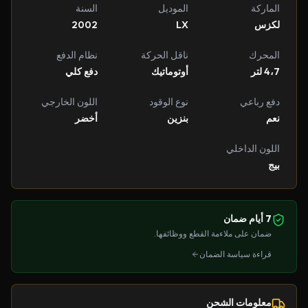
الماركة
الموديل
السنة
لكزس
LX
2002
المحرك
ناقل الحركة
نظام الدفع
4،7 لتر
أوتوماتيك
دفع كلي
دفع رباعي
نوع الوقود
اللون الخارجي
نعم
بنزين
أخضر
اللون الداخلي
بيج
7 أيام ضمان
ضمان على ملاءمة القطع ووظائفها.
قراءة سياسة الضمان
معلومات الشحن