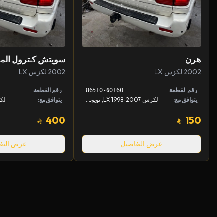
هرن
سويتش كنترول الم
2002 لكزس LX
2002 لكزس LX
رقم القطعة:
رقم القطعة:
86510-60160
يتوافق مع:
لكزس LX 1998-2007, تويوتا لاندكروزر 1998-2007
يتوافق مع:
لكزس 2
400
150
عرض التفاصيل
عرض التف