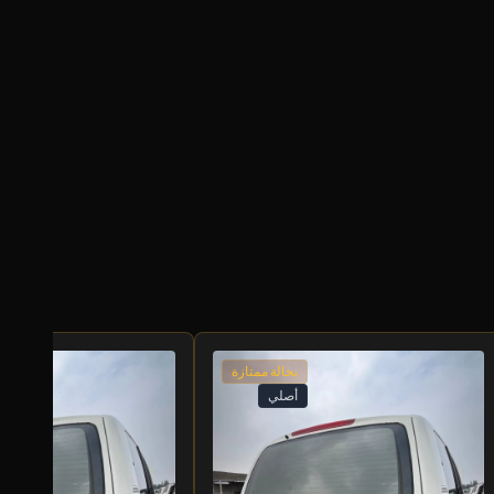
بحالة ممتازة
أصلي