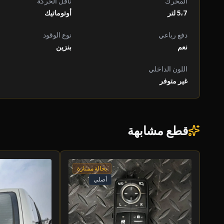
المحرك
ناقل الحركة
5،7 لتر
أوتوماتيك
دفع رباعي
نوع الوقود
نعم
بنزين
اللون الداخلي
غير متوفر
قطع مشابهة
بحالة ممتازة
أصلي