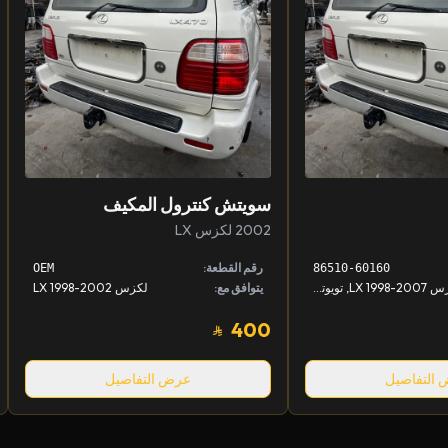
سويتش كنترول المكيف
2002 لكزس LX
رقم القطعة:
OEM
86510-60160
لكزس LX 1998-2007, تويوتا لاندكروزر 1998-2007
يتوافق مع:
لكزس LX 1998-2002
400
التفاصيل
عرض التفاصيل