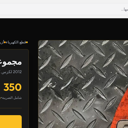
قطع الكهرباء
أزر
مجموعة
2012 لكزس LX
350
•
شامل الضريبة