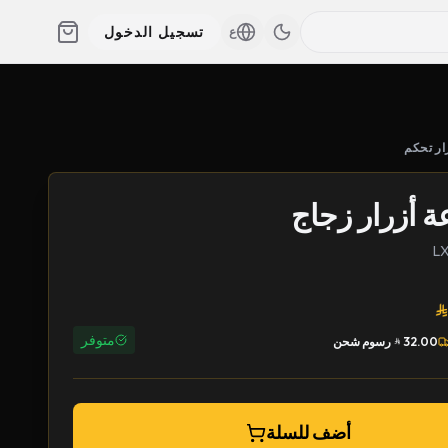
تسجيل الدخول
ع
ار تحكم
 أزرار زجاج
متوفر
32.00
رسوم شحن
أضف للسلة