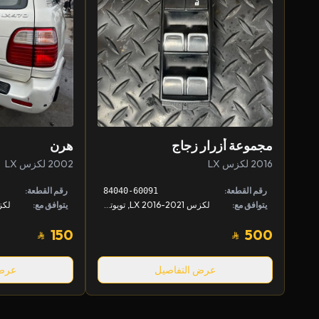
مجموعة أزرار زجاج
هرن
2016 لكزس LX
2002 لكزس LX
رقم القطعة:
رقم القطعة:
84040-60091
يتوافق مع:
لكزس LX 2016-2021, تويوتا لاندكروزر 2016-2021
يتوافق مع:
150
500
عرض التفاصيل
عرض 