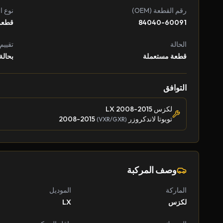
رقم القطعة (OEM)
نوع ا
84040-60091
قطعة
الحالة
تقييم
قطعة مستعملة
بحالة
التوافق
لكزس LX 2008-2015
تويوتا لاندكروزر
2008-2015
(VXR/GXR)
وصف المركبة
الماركة
الموديل
لكزس
LX