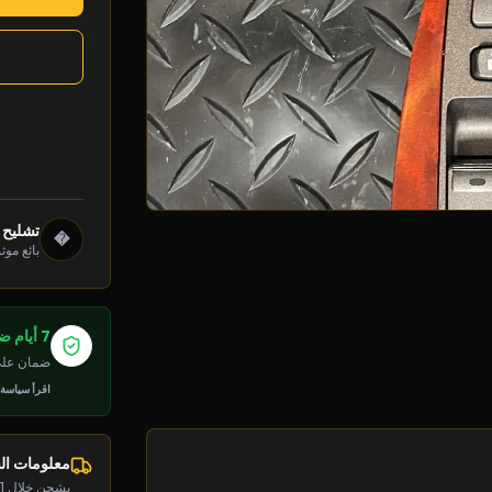
تشليح 
�
بائع موث
7 أيام ضمان
ضمان على 
اقرأ سياسة
معلومات ا
يشحن خلال 1-2 يوم