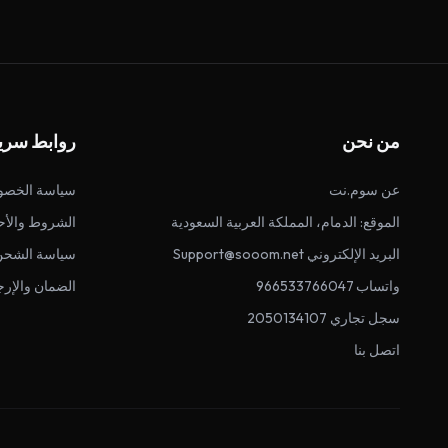
من نحن
روابط سري
عن سوم.نت
سياسة الخصو
الموقع: الدمام، المملكة العربية السعودية
الشروط والأح
البريد الإلكتروني Support@sooom.net
سياسة الشحن
واتساب 966533766047
الضمان والإرج
سجل تجاري 2050134107
اتصل بنا