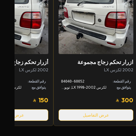
ازرار تحكم زجاج مجموعة
2002 لكزس LX
2002 لكزس LX
رقم القطعة:
رقم القطعة:
84040-60052
يتوافق مع:
لكزس LX 1998-2002, تويوتا لاندكروزر 1998-2002
يتوافق مع:
150
300
عرض التفاصيل
عرض التفاصيل