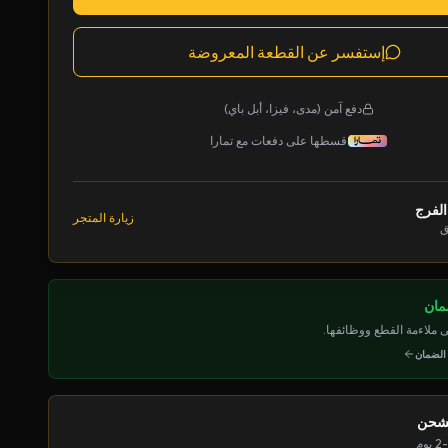
إستفسر عن القطعة المعروضة
دفع آمن (مدى، فيزا، أبل باي)
قسطها على دفعات مع تمارا
الفرج
زيارة المتجر
ق
ملاءمة القطع ووظائفها.
 الضمان
لشحن