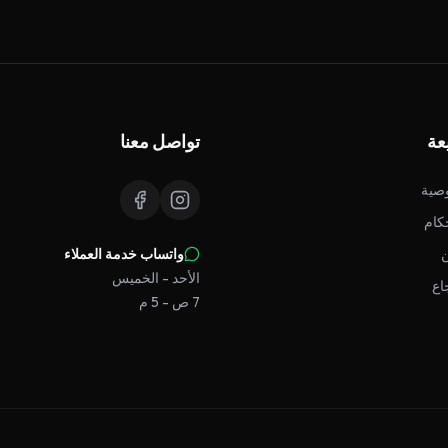
عة
تواصل معنا
صية
كام
واتساب خدمة العملاء
الأحد - الخميس
اع
7 ص - 5 م