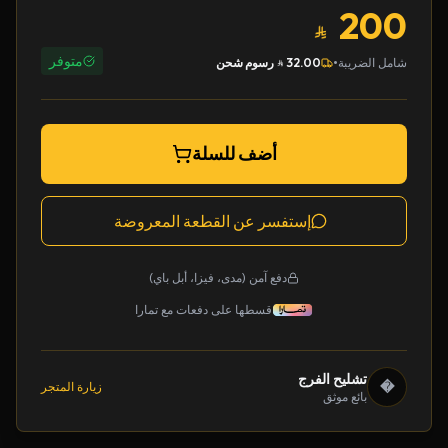
200
متوفر
•
شامل الضريبة
32.00
رسوم شحن
أضف للسلة
إستفسر عن القطعة المعروضة
دفع آمن (مدى، فيزا، أبل باي)
قسطها على دفعات مع تمارا
تشليح الفرج
�
زيارة المتجر
بائع موثق