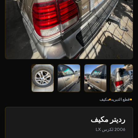
قطع التبريد
مكيف
رديتر مكيف
2006 لكزس LX