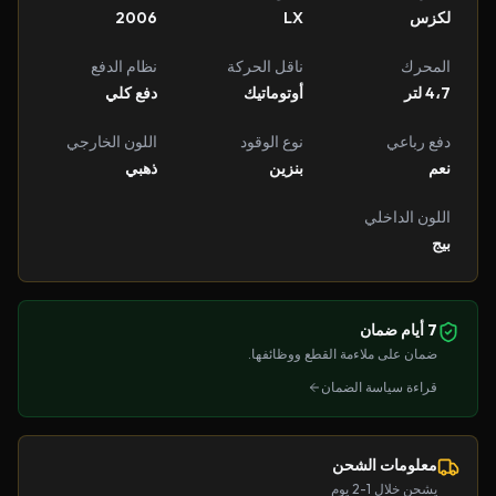
لكزس
LX
2006
المحرك
ناقل الحركة
نظام الدفع
4،7 لتر
أوتوماتيك
دفع كلي
دفع رباعي
نوع الوقود
اللون الخارجي
نعم
بنزين
ذهبي
اللون الداخلي
بيج
7 أيام ضمان
ضمان على ملاءمة القطع ووظائفها.
قراءة سياسة الضمان
معلومات الشحن
يشحن خلال 1-2 يوم