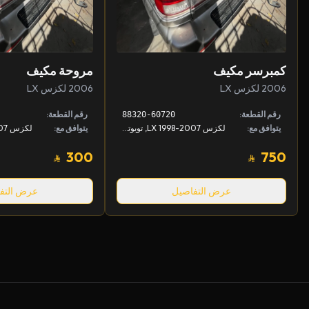
كمبرسر مكيف
مروحة مكيف
2006 لكزس LX
2006 لكزس LX
رقم القطعة:
رقم القطعة:
88320-60720
يتوافق مع:
لكزس LX 1998-2007, تويوتا لاندكروزر 1998-2007
يتوافق مع:
300
750
عرض التفاصيل
عرض التف