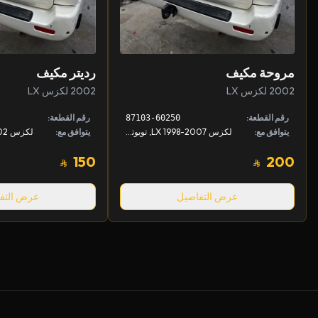
مروحة مكيف
رديتر مكيف
2002 لكزس LX
2002 لكزس LX
رقم القطعة:
رقم القطعة:
87103-60250
يتوافق مع:
لكزس LX 1998-2007, تويوتا لاندكروزر 1998-2007
يتوافق مع:
150
200
عرض التفاصيل
عرض التف