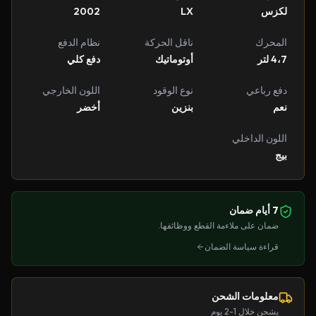
لكزس
LX
2002
المحرك
ناقل الحركة
نظام الدفع
4،7 لتر
أوتوماتيك
دفع كلي
دفع رباعي
نوع الوقود
اللون الخارجي
نعم
بنزين
أخضر
اللون الداخلي
بيج
7 أيام ضمان
ضمان على ملاءمة القطع ووظائفها.
قراءة سياسة الضمان
معلومات الشحن
يشحن خلال 1-2 يوم