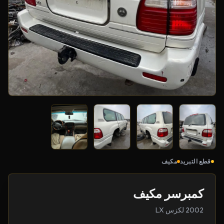
قطع التبريد
مكيف
كمبرسر مكيف
2002 لكزس LX