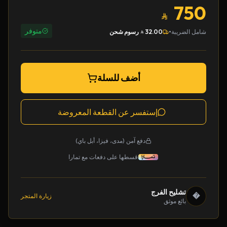
750
متوفر
•
شامل الضريبة
32.00
رسوم شحن
أضف للسلة
إستفسر عن القطعة المعروضة
دفع آمن (مدى، فيزا، أبل باي)
قسطها على دفعات مع تمارا
تشليح الفرج
�
زيارة المتجر
بائع موثق