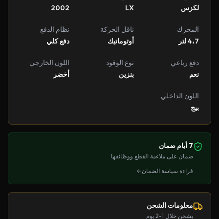
لكزس
LX
2002
المحرك
ناقل الحركة
نظام الدفع
4،7 لتر
أوتوماتيك
دفع كلي
دفع رباعي
نوع الوقود
اللون الخارجي
نعم
بنزين
أخضر
اللون الداخلي
بيج
7 أيام ضمان
ضمان على ملاءمة القطع ووظائفها.
قراءة سياسة الضمان
معلومات الشحن
يشحن خلال 1-2 يوم