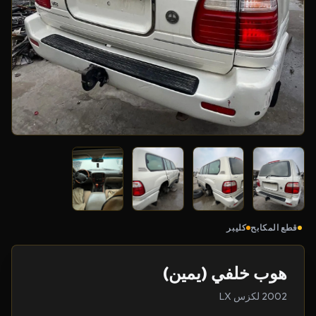
قطع المكابح
كليبر
هوب خلفي (يمين)
2002 لكزس LX