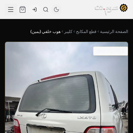
الصفحة الرئيسية
قطع المكابح
كليبر
هوب خلفي (يمين)
SKU: 04-0102