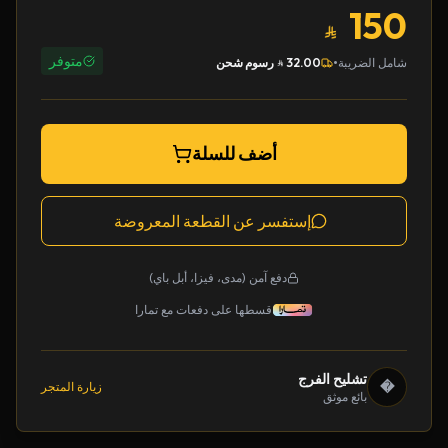
150
متوفر
•
شامل الضريبة
32.00
رسوم شحن
أضف للسلة
إستفسر عن القطعة المعروضة
دفع آمن (مدى، فيزا، أبل باي)
قسطها على دفعات مع تمارا
تشليح الفرج
�
زيارة المتجر
بائع موثق