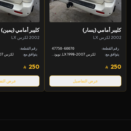
كليبر أمامي (يسار)
كليبر أمامي (يمين)
2002 لكزس LX
2002 لكزس LX
رقم القطعة:
رقم القطعة:
47750-60070
يتوافق مع:
لكزس LX 1998-2007, تويوتا لاندكروزر 1998-2007
يتوافق مع:
250
250
عرض التفاصيل
عرض التف