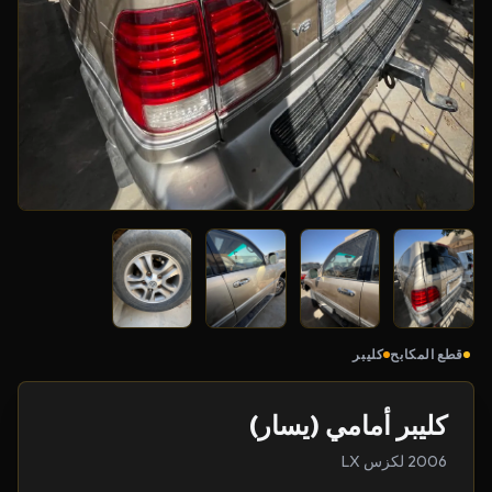
قطع المكابح
كليبر
كليبر أمامي (يسار)
2006 لكزس LX