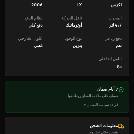
لكزس
LX
2006
المحرك
ناقل الحركة
نظام الدفع
4،7 لتر
أوتوماتيك
دفع كلي
دفع رباعي
نوع الوقود
اللون الخارجي
نعم
بنزين
ذهبي
اللون الداخلي
بيج
7 أيام ضمان
ضمان على ملاءمة القطع ووظائفها.
قراءة سياسة الضمان
معلومات الشحن
يشحن خلال 1-2 يوم