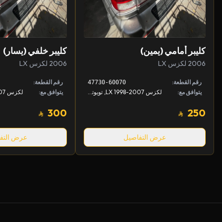
كليبر أمامي (يمين)
كليبر خلفي (يسار)
2006 لكزس LX
2006 لكزس LX
رقم القطعة:
رقم القطعة:
47730-60070
يتوافق مع:
لكزس LX 1998-2007, تويوتا لاندكروزر 1998-2007
يتوافق مع:
300
250
عرض التفاصيل
عرض التف