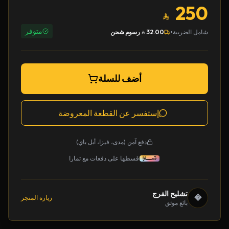
250
متوفر
•
شامل الضريبة
32.00
رسوم شحن
أضف للسلة
إستفسر عن القطعة المعروضة
دفع آمن (مدى، فيزا، أبل باي)
قسطها على دفعات مع تمارا
تشليح الفرج
�
زيارة المتجر
بائع موثق