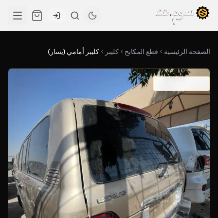
الصفحة الرئيسية
قطع المكابح
كليبر
كليبر أمامي (يسار)
SKU: 04-0316