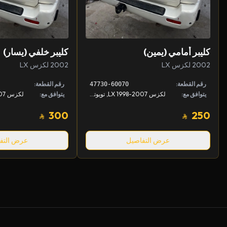
كليبر أمامي (يمين)
كليبر خلفي (يسار)
2002 لكزس LX
2002 لكزس LX
رقم القطعة:
رقم القطعة:
47730-60070
يتوافق مع:
لكزس LX 1998-2007, تويوتا لاندكروزر 1998-2007
يتوافق مع:
300
250
عرض التفاصيل
عرض التف