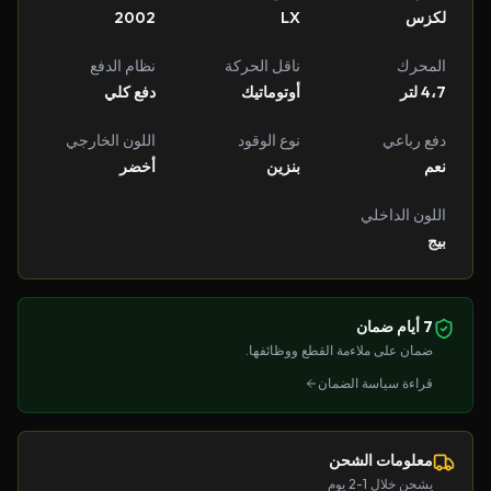
لكزس
LX
2002
المحرك
ناقل الحركة
نظام الدفع
4،7 لتر
أوتوماتيك
دفع كلي
دفع رباعي
نوع الوقود
اللون الخارجي
نعم
بنزين
أخضر
اللون الداخلي
بيج
7 أيام ضمان
ضمان على ملاءمة القطع ووظائفها.
قراءة سياسة الضمان
معلومات الشحن
يشحن خلال 1-2 يوم