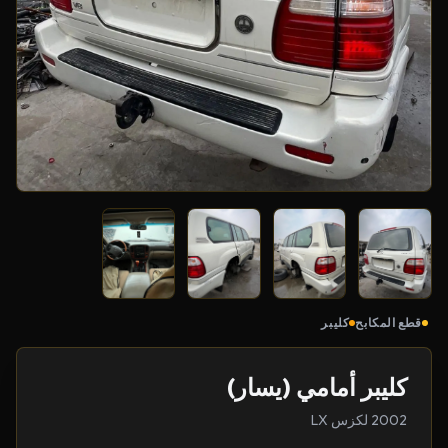
قطع المكابح
كليبر
كليبر أمامي (يسار)
2002 لكزس LX