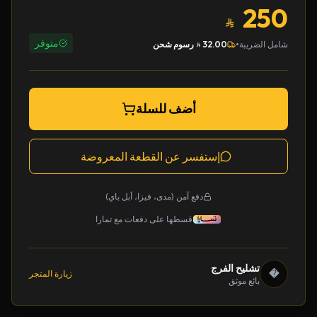
250
متوفر
•
شامل الضريبة
32.00
رسوم شحن
أضف للسلة
إستفسر عن القطعة المعروضة
دفع آمن (مدى، فيزا، أبل باي)
قسطها على دفعات مع تمارا
تشليح الفرج
�
زيارة المتجر
بائع موثق