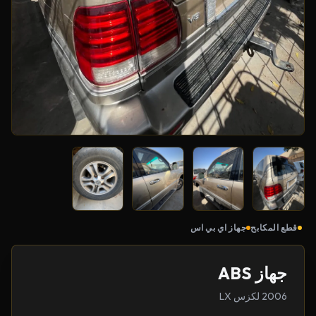
قطع المكابح
جهاز اي بي اس
جهاز ABS
2006 لكزس LX