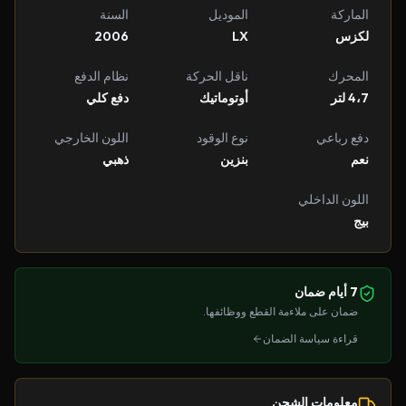
الماركة
الموديل
السنة
لكزس
LX
2006
المحرك
ناقل الحركة
نظام الدفع
4،7 لتر
أوتوماتيك
دفع كلي
دفع رباعي
نوع الوقود
اللون الخارجي
نعم
بنزين
ذهبي
اللون الداخلي
بيج
7 أيام ضمان
ضمان على ملاءمة القطع ووظائفها.
قراءة سياسة الضمان
معلومات الشحن