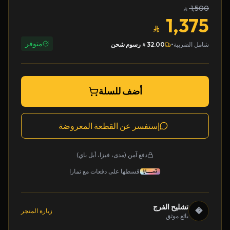
1,500
1,375
متوفر
•
شامل الضريبة
32.00
رسوم شحن
أضف للسلة
إستفسر عن القطعة المعروضة
دفع آمن (مدى، فيزا، أبل باي)
قسطها على دفعات مع تمارا
تشليح الفرج
�
زيارة المتجر
بائع موثق