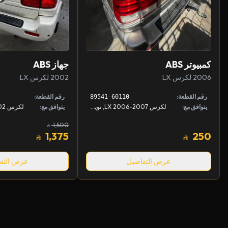
كمبيوتر ABS
جهاز ABS
2006 لكزس LX
2002 لكزس LX
رقم القطعة:
رقم القطعة:
89541-60110
يتوافق مع:
لكزس LX 2006-2007, تويوتا لاندكروزر 2006-2007
يتوافق مع:
1,500
1,375
250
عرض التفاصيل
عرض التف