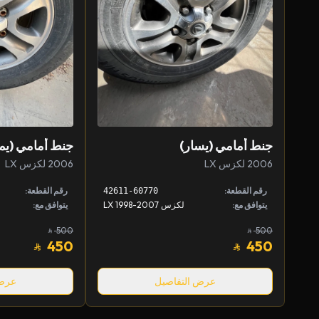
جنط أمامي (يسار)
جنط أمامي (يم
2006 لكزس LX
2006 لكزس LX
رقم القطعة:
رقم القطعة:
42611-60770
يتوافق مع:
لكزس LX 1998-2007
يتوافق مع:
500
500
450
450
عرض التفاصيل
عرض 