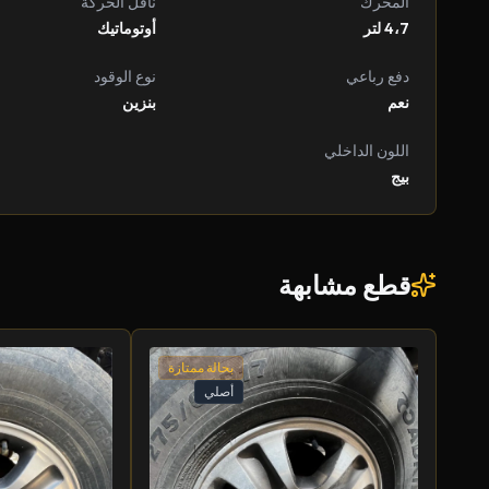
المحرك
ناقل الحركة
4،7 لتر
أوتوماتيك
دفع رباعي
نوع الوقود
نعم
بنزين
اللون الداخلي
بيج
قطع مشابهة
بحالة ممتازة
أصلي