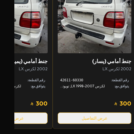
جنط أمامي (يسار)
جنط أمامي (يمين)
2002 لكزس LX
2002 لكزس LX
رقم القطعة:
رقم القطعة:
42611-60330
يتوافق مع:
لكزس LX 1998-2007, تويوتا لاندكروزر 1998-2007
يتوافق مع:
300
300
عرض التفاصيل
عرض التفاصيل