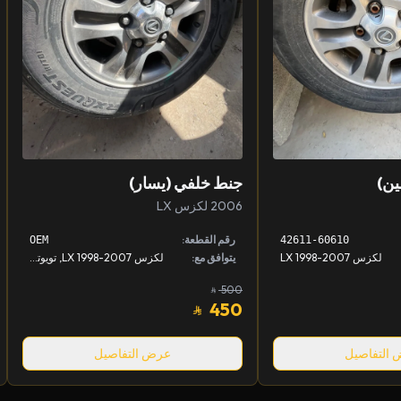
ين)
جنط خلفي (يسار)
2006 لكزس LX
رقم القطعة:
OEM
42611-60610
لكزس LX 1998-2007
يتوافق مع:
لكزس LX 1998-2007, تويوتا لاندكروزر 1998-2007
500
450
التفاصيل
عرض التفاصيل