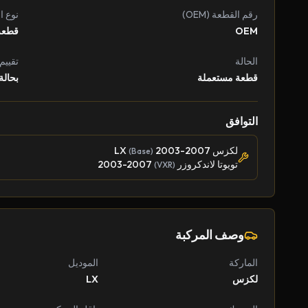
رقم القطعة (OEM)
نوع ا
OEM
قطعة
الحالة
تقييم
قطعة مستعملة
بحالة
التوافق
لكزس LX
2003-2007
(Base)
تويوتا لاندكروزر
2003-2007
(VXR)
وصف المركبة
الماركة
الموديل
لكزس
LX