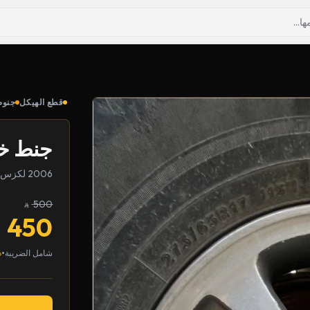
قطع الهيكل
جنو
جنط خل
2006 لكزس LX
500
450
•
شامل الضريبة