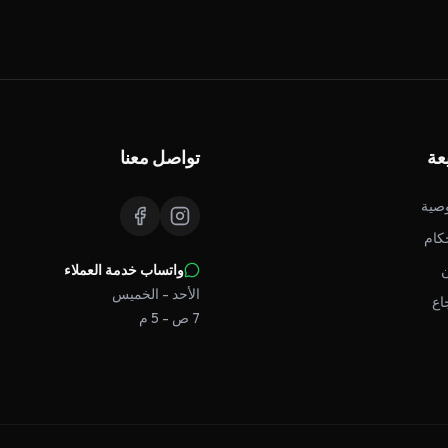
عة
تواصل معنا
صية
كام
واتساب خدمة العملاء
الأحد - الخميس
اع
7 ص - 5 م