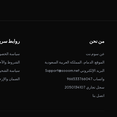
من نحن
روابط سري
عن سوم.نت
سياسة الخصو
الموقع: الدمام، المملكة العربية السعودية
الشروط والأح
البريد الإلكتروني Support@sooom.net
سياسة الشحن
واتساب 966533766047
الضمان والإرج
سجل تجاري 2050134107
اتصل بنا