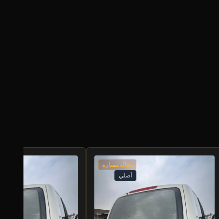
بحالة ممتازة
أصلي