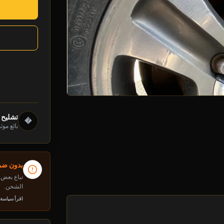
تشليح 
�
بائع موث
بدون ضما
تباع بعض م
الشحن.
اقرأ سياسة