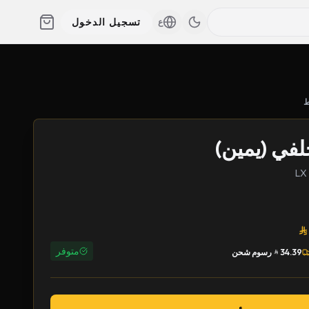
تسجيل الدخول
ع
ط
في (يمين)
متوفر
34.39
رسوم شحن