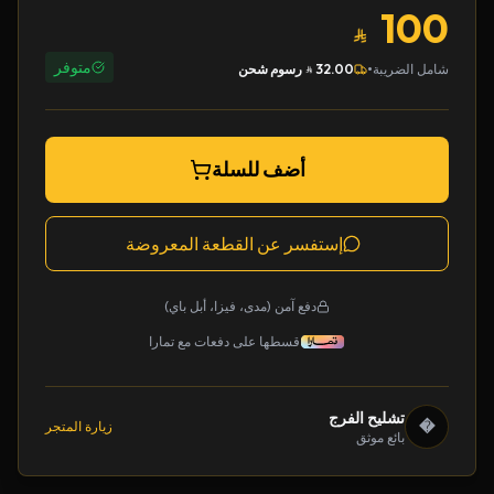
100
متوفر
•
شامل الضريبة
32.00
رسوم شحن
أضف للسلة
إستفسر عن القطعة المعروضة
دفع آمن (مدى، فيزا، أبل باي)
قسطها على دفعات مع تمارا
تشليح الفرج
�
زيارة المتجر
بائع موثق