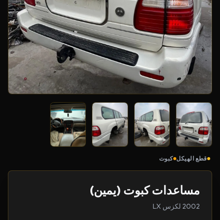
قطع الهيكل
كبوت
مساعدات كبوت (يمين)
2002 لكزس LX