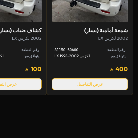
شمعة أمامية (يسار)
كشاف ضباب (يسار
2002 لكزس LX
2002 لكزس LX
رقم القطعة:
رقم القطعة:
81150-60A00
يتوافق مع:
لكزس LX 1998-2002
يتوافق مع:
لكزس 2
100
400
عرض التفاصيل
عرض التف