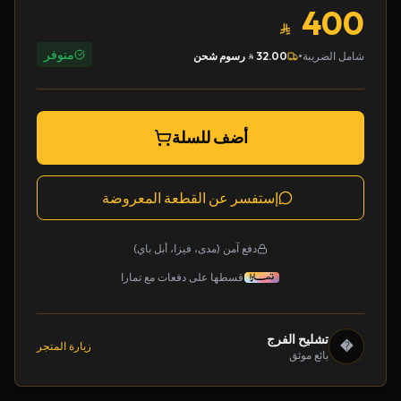
400
متوفر
•
شامل الضريبة
32.00
رسوم شحن
أضف للسلة
إستفسر عن القطعة المعروضة
دفع آمن (مدى، فيزا، أبل باي)
قسطها على دفعات مع تمارا
تشليح الفرج
�
زيارة المتجر
بائع موثق