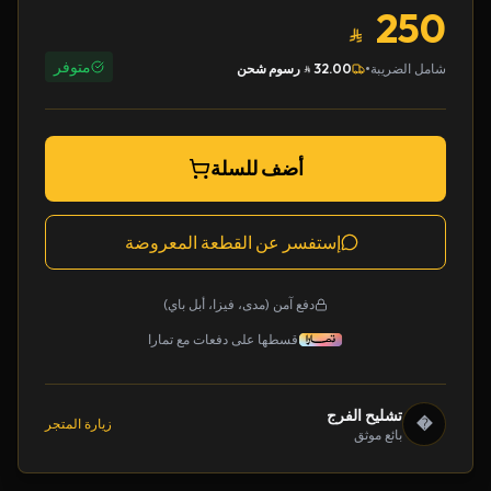
250
متوفر
•
شامل الضريبة
32.00
رسوم شحن
أضف للسلة
إستفسر عن القطعة المعروضة
دفع آمن (مدى، فيزا، أبل باي)
قسطها على دفعات مع تمارا
تشليح الفرج
�
زيارة المتجر
بائع موثق