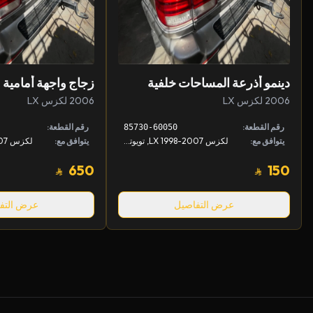
دينمو أذرعة المساحات خلفية
زجاج واجهة أمامية
2006 لكزس LX
2006 لكزس LX
رقم القطعة:
رقم القطعة:
85730-60050
يتوافق مع:
لكزس LX 1998-2007, تويوتا لاندكروزر 1998-2007
يتوافق مع:
650
150
عرض التفاصيل
عرض التف