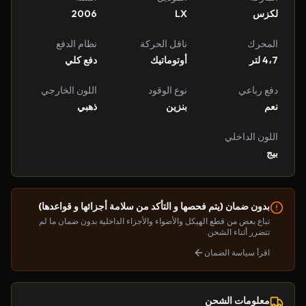
لكزس
LX
2006
المحرك
ناقل الحركة
نظام الدفع
4،7 لتر
أوتوماتيك
دفع كلي
دفع رباعي
نوع الوقود
اللون الخارجي
نعم
بنزين
ذهبي
اللون الداخلي
بيج
بدون ضمان (يتم فحصها و التأكد من سلامة أجزائها و قواعدها)
تباع بعض من قطع الهيكل والأضواء والأجزاء الداخلية بدون ضمان ما لم
تتضرر أثناء الشحن.
اقرأ سياسة الضمان
معلومات الشحن