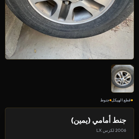
قطع الهيكل
جنوط
جنط أمامي (يمين)
2006 لكزس LX