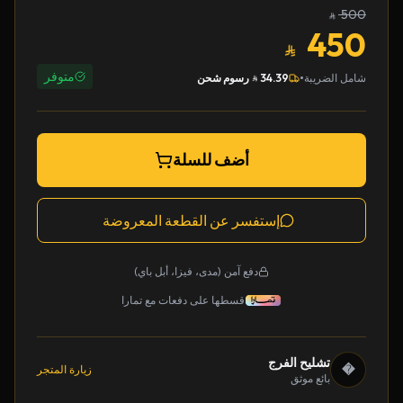
500
450
متوفر
•
شامل الضريبة
34.39
رسوم شحن
أضف للسلة
إستفسر عن القطعة المعروضة
دفع آمن (مدى، فيزا، أبل باي)
قسطها على دفعات مع تمارا
تشليح الفرج
�
زيارة المتجر
بائع موثق