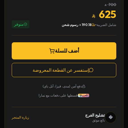
700
625
متوفر
•
شامل الضريبة
190.18
رسوم شحن
أضف للسلة
إستفسر عن القطعة المعروضة
دفع آمن (مدى، فيزا، أبل باي)
قسطها على دفعات مع تمارا
تشليح الفرج
�
زيارة المتجر
بائع موثق