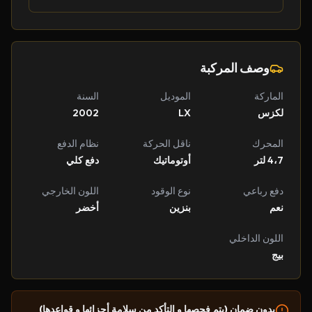
وصف المركبة
الماركة
الموديل
السنة
لكزس
LX
2002
المحرك
ناقل الحركة
نظام الدفع
4،7 لتر
أوتوماتيك
دفع كلي
دفع رباعي
نوع الوقود
اللون الخارجي
نعم
بنزين
أخضر
اللون الداخلي
بيج
بدون ضمان (يتم فحصها و التأكد من سلامة أجزائها و قواعدها)