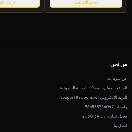
عرض التفاصيل
عرض التف
من نحن
عن سوم.نت
الموقع: الدمام، المملكة العربية السعودية
البريد الإلكتروني Support@sooom.net
واتساب 966533766047
سجل تجاري 2050134107
اتصل بنا