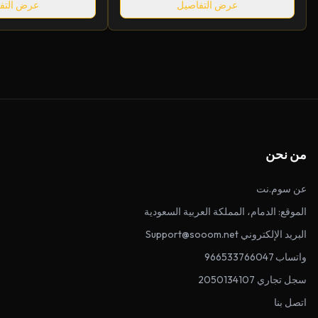
عرض التفاصيل
عرض التف
من نحن
عن سوم.نت
الموقع: الدمام، المملكة العربية السعودية
البريد الإلكتروني Support@sooom.net
واتساب 966533766047
سجل تجاري 2050134107
اتصل بنا