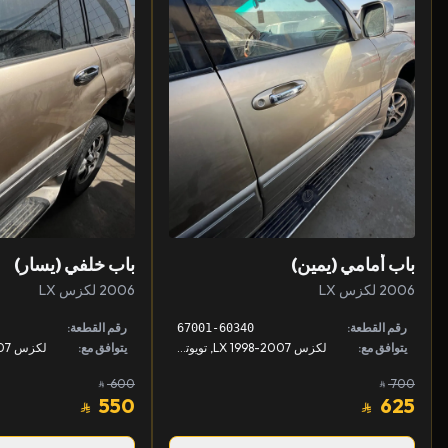
باب أمامي (يمين)
باب خلفي (يسار)
2006 لكزس LX
2006 لكزس LX
رقم القطعة:
رقم القطعة:
67001-60340
يتوافق مع:
لكزس LX 1998-2007, تويوتا لاندكروزر 1998-2007
يتوافق مع:
600
700
550
625