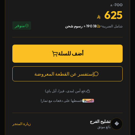
700
625
متوفر
•
شامل الضريبة
190.18
رسوم شحن
أضف للسلة
إستفسر عن القطعة المعروضة
دفع آمن (مدى، فيزا، أبل باي)
قسطها على دفعات مع تمارا
تشليح الفرج
�
زيارة المتجر
بائع موثق