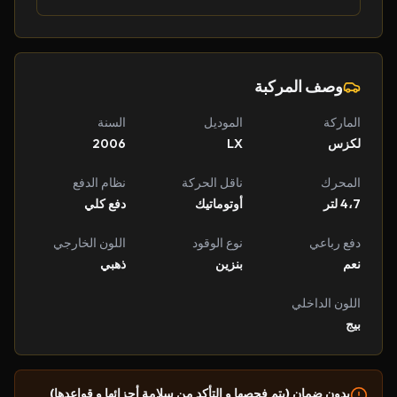
وصف المركبة
الماركة
الموديل
السنة
لكزس
LX
2006
المحرك
ناقل الحركة
نظام الدفع
4،7 لتر
أوتوماتيك
دفع كلي
دفع رباعي
نوع الوقود
اللون الخارجي
نعم
بنزين
ذهبي
اللون الداخلي
بيج
بدون ضمان (يتم فحصها و التأكد من سلامة أجزائها و قواعدها)