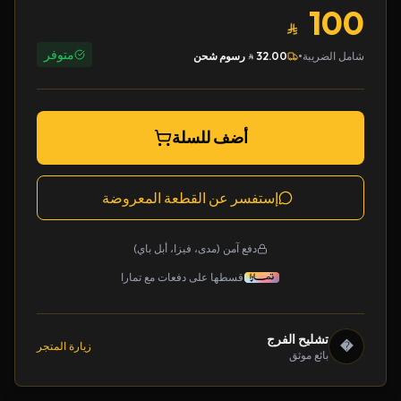
100
متوفر
•
شامل الضريبة
32.00
رسوم شحن
أضف للسلة
إستفسر عن القطعة المعروضة
دفع آمن (مدى، فيزا، أبل باي)
قسطها على دفعات مع تمارا
تشليح الفرج
�
زيارة المتجر
بائع موثق