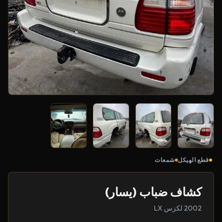
قطع الهيكل
شمعات
كشاف ضباب (يسار)
2002 لكزس LX