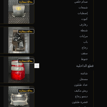
صدام خلفي
بحالة ممتازة
شمعات
إصطبات
كبوت
رفارف
شنطة
بحالة ممتازة
مرايات
باب
زجاج
سقف
جنوط
بحالة ممتازة
قطع الداخلية
شاشة
مسجل
عداد طبلون
ريش مكيف
بحالة ممتازة
دينمو زجاج
قشرة طبلون