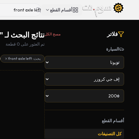
أقسام القطع
نتائج البحث لـ "front axle left"
فلاتر
مسح الكل
تم العثور على 0 قطعة
السيارة
بحث: front axle left
أقسام القطع
كل التصنيفات