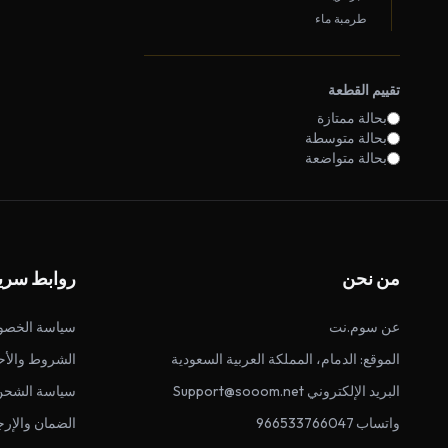
طرمبة ماء
تقييم القطعة
بحالة ممتازة
بحالة متوسطة
بحالة متواضعة
من نحن
روابط سري
عن سوم.نت
سياسة الخصو
الموقع: الدمام، المملكة العربية السعودية
الشروط والأح
البريد الإلكتروني Support@sooom.net
سياسة الشحن
واتساب 966533766047
الضمان والإرج