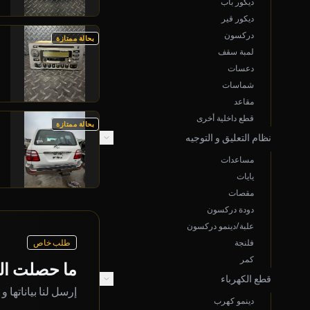
ديكور باب
ديكور قير
دركسون
بحالة ممتازة
لمبة سقف
دعسات
شماسات
مقاعد
قطع داخلية أخرى
بحالة ممتازة
نظام التعليق و التوجيه
مساعدات
يايات
مقصات
دودة دركسون
علبة/دينمو دركسون
فلنجة
طلب خاص
كمر
ما حصلت ال
قطع الكهرباء
إرسل لنا بياناتها و
دينمو كهرب