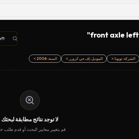
الشركة: تويوتا
الموديل: إف جي كروزر
السنة: 2006
لا توجد نتائج مطابقة لبحثك
قم بتغيير معايير البحث أو قدم طلب 