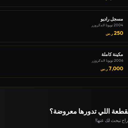
مسجل راديو
2004 تويوتا لاندكروزر
250
ر.س
مكينة كاملة
2006 تويوتا لاندكروزر
7,000
ر.س
قطعة اللي تدورها معروضة؟
 راح نبحث لك عنها!