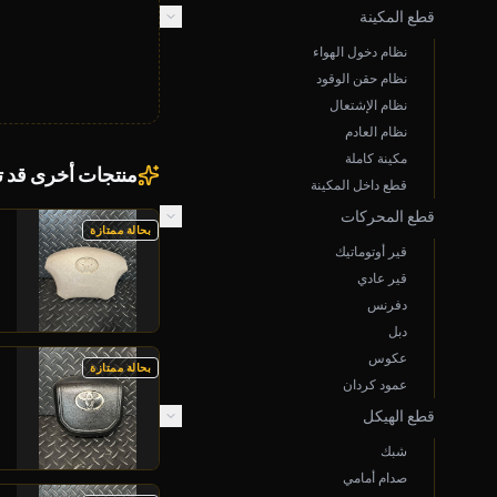
قطع المكينة
نظام دخول الهواء
نظام حقن الوقود
نظام الإشتعال
نظام العادم
مكينة كاملة
منتجات أخرى قد 
قطع داخل المكينة
قطع المحركات
بحالة ممتازة
قير أوتوماتيك
قير عادي
دفرنس
دبل
عكوس
بحالة ممتازة
عمود كردان
قطع الهيكل
شبك
صدام أمامي