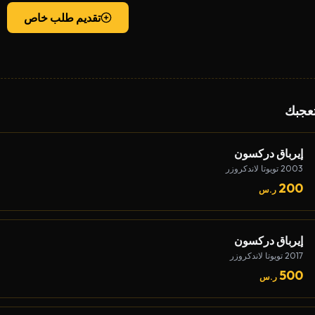
تقديم طلب خاص
تعجبك
إيرباق دركسون
2003 تويوتا لاندكروزر
200
ر.س
إيرباق دركسون
2017 تويوتا لاندكروزر
500
ر.س