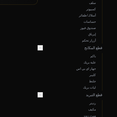
سلف
كمبيوتر
أسلاك/ظفائر
حساسات
صندوق فيوز
إيرباق
أزرار تحكم
قطع المكابح
باكم
علبة بريك
جهاز اي بي اس
كليبر
جلنط
ليات بريك
قطع التبريد
رديتر
مكيف
مبرد زيت