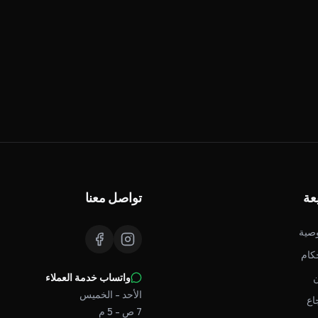
عة
تواصل معنا
صية
كام
واتساب خدمة العملاء
الأحد - الخميس
اع
7 ص - 5 م