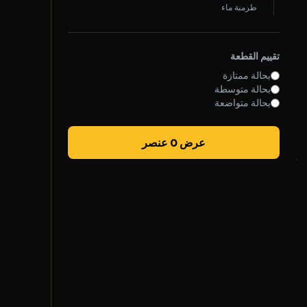
طرمبة ماء
روابط سريعة
سياسة الخصوصية
تقييم القطعة
الشروط والأحكام
بحالة ممتازة
بحالة متوسطة
سياسة الشحن
بحالة متواضعة
الضمان والإرجاع
عرض 0 عنصر
تواصل معنا
واتساب خدمة العملاء
الأحد - الخميس
7 ص - 5 م