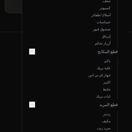
سلف
كمبيوتر
أسلاك/ظفائر
حساسات
صندوق فيوز
إيرباق
أزرار تحكم
قطع المكابح
من نحن
باكم
علبة بريك
عن سوم.نت
جهاز اي بي اس
الموقع: الدمام، المملكة العربية السعودية
كليبر
البريد الإلكتروني Support@sooom.net
جلنط
ليات بريك
واتساب 966533766047
قطع التبريد
سجل تجاري 2050134107
رديتر
اتصل بنا
مكيف
مبرد زيت