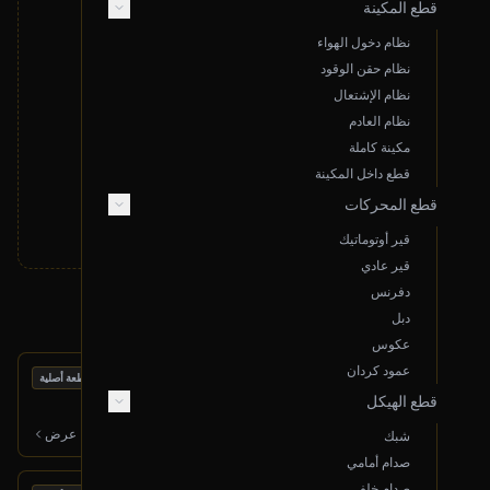
قطع المكينة
نظام دخول الهواء
نظام حقن الوقود
لا توجد نتائج مطابقة لبحثك
نظام الإشتعال
قم بتغيير معايير البحث أو قدم طلب خاص
نظام العادم
مكينة كاملة
تقديم طلب خاص
قطع داخل المكينة
قطع المحركات
قير أوتوماتيك
قير عادي
دفرنس
منتجات أخرى قد تعجبك
دبل
عكوس
عمود كردان
بحالة ممتازة
مكينة كاملة
قطعة أصلية
قطع الهيكل
2017 نيسان مكسيما
6,000
ر.س
عرض
شبك
صدام أمامي
صدام خلفي