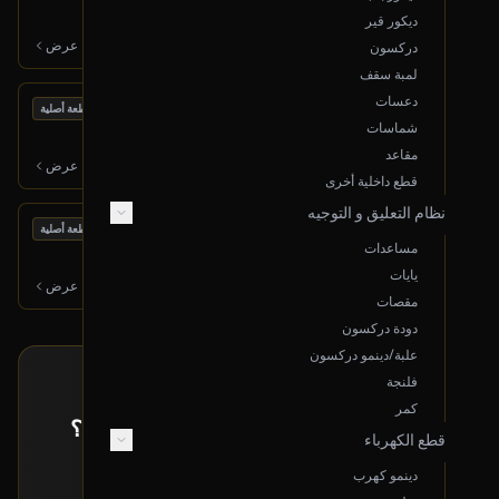
2017 نيسان مكسيما
ديكور قير
450
ر.س
عرض
دركسون
لمبة سقف
دعسات
بحالة ممتازة
رديتر مكينة
قطعة أصلية
شماسات
2017 نيسان مكسيما
مقاعد
600
ر.س
عرض
قطع داخلية أخرى
نظام التعليق و التوجيه
بحالة ممتازة
مروحة رديتر مكينة
قطعة أصلية
مساعدات
2017 نيسان مكسيما
يايات
450
ر.س
عرض
مقصات
دودة دركسون
علبة/دينمو دركسون
فلنجة
طلب خاص
كمر
ما حصلت القطعة اللي تدورها معروضة؟
قطع الكهرباء
إرسل لنا بياناتها و راح نبحث لك عنها!
دينمو كهرب
تقديم طلب خاص