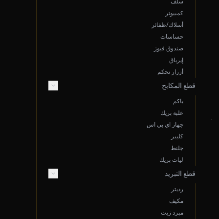
سلف
كمبيوتر
روابط سريعة
أسلاك/ظفائر
حساسات
سياسة الخصوصية
صندوق فيوز
الشروط والأحكام
إيرباق
سياسة الشحن
أزرار تحكم
قطع المكابح
الضمان والإرجاع
باكم
علبة بريك
تواصل معنا
جهاز اي بي اس
كليبر
جلنط
ليات بريك
قطع التبريد
واتساب خدمة العملاء
الأحد - الخميس
رديتر
7 ص - 5 م
مكيف
مبرد زيت