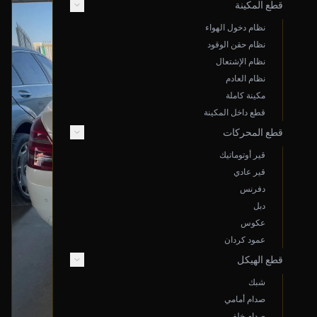
قطع المكينة
نظام دخول الهواء
نظام حقن الوقود
نظام الإشتعال
نظام العادم
مكينة كاملة
قطع داخل المكينة
قطع المحركات
قير أوتوماتيك
قير عادي
دفرنس
دبل
عكوس
عمود كردان
قطع الهيكل
شبك
صدام أمامي
صدام خلفي