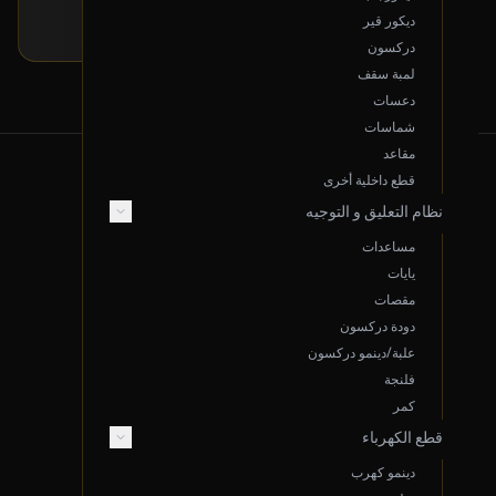
تقديم طلب خاص
ديكور قير
دركسون
لمبة سقف
دعسات
شماسات
مقاعد
قطع داخلية أخرى
نظام التعليق و التوجيه
من نحن
مساعدات
عن سوم.نت
يايات
مقصات
الموقع: الدمام، المملكة العربية السعودية
دودة دركسون
البريد الإلكتروني Support@sooom.net
علبة/دينمو دركسون
واتساب 966533766047
فلنجة
كمر
سجل تجاري 2050134107
قطع الكهرباء
اتصل بنا
دينمو كهرب