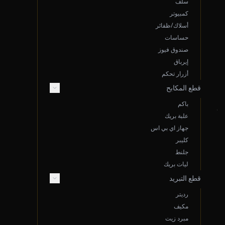
روابط سريعة
سلف
كمبيوتر
أسلاك/ظفائر
سياسة الخصوصية
حساسات
الشروط والأحكام
صندوق فيوز
سياسة الشحن
إيرباق
أزرار تحكم
الضمان والإرجاع
قطع المكابح
باكم
تواصل معنا
علبة بريك
جهاز اي بي اس
كليبر
جلنط
ليات بريك
واتساب خدمة العملاء
قطع التبريد
الأحد - الخميس
7 ص - 5 م
رديتر
مكيف
مبرد زيت