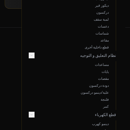
ديكور قير
دركسون
لمبة سقف
دعسات
شماسات
مقاعد
قطع داخلية أخرى
من نحن
نظام التعليق و التوجيه
عن سوم.نت
مساعدات
يايات
الموقع: الدمام، المملكة العربية السعودية
مقصات
البريد الإلكتروني Support@sooom.net
دودة دركسون
واتساب 966533766047
علبة/دينمو دركسون
فلنجة
سجل تجاري 2050134107
كمر
اتصل بنا
قطع الكهرباء
دينمو كهرب