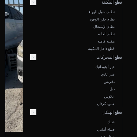
قطع المكينة
نظام دخول الهواء
نظام حقن الوقود
نظام الإشتعال
نظام العادم
مكينة كاملة
قطع داخل المكينة
قطع المحركات
قير أوتوماتيك
قير عادي
دفرنس
دبل
عكوس
عمود كردان
قطع الهيكل
شبك
صدام أمامي
صدام خلفي