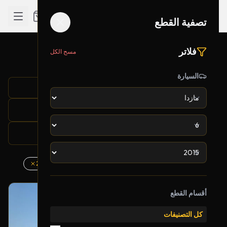
تصفية القطع
فلاتر
مسح الكل
نتائج البحث لـ "hood"
تم العثور على 1 قطعة
السيارة
تصفية القطع
بحث: hood
الشركة: مازدا
الموديل: 6
السنة: 2015
أقسام القطع
بحالة ممتازة
أصلي
كل التصنيفات