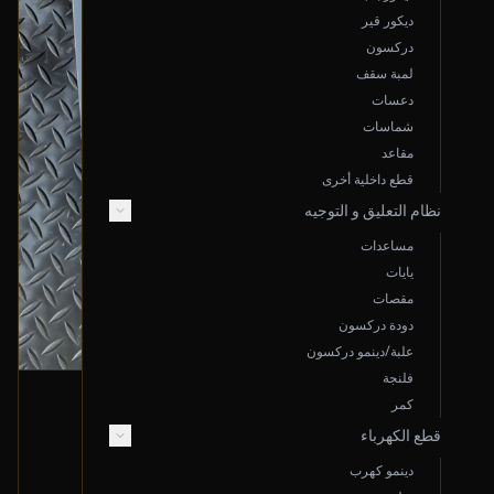
ديكور قير
دركسون
لمبة سقف
دعسات
شماسات
مقاعد
قطع داخلية أخرى
نظام التعليق و التوجيه
مساعدات
يايات
مقصات
دودة دركسون
علبة/دينمو دركسون
فلنجة
إصطب خلفي يمين
كمر
قطع الكهرباء
2016 لاند روفر رنج روفر
3,500
دينمو كهرب