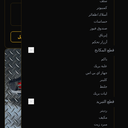
سلف
كمبيوتر
رقم
LR061682
القطعة:
أسلاك/ظفائر
لاند روفر رنج روفر 2013-2017
يتوافق مع:
حساسات
صندوق فيوز
إيرباق
عرض التفاصيل
البائع:
تشليح مؤمنة
أزرار تحكم
قطع المكابح
بحالة ممتازة
باكم
أصلي
علبة بريك
جهاز اي بي اس
كليبر
جلنط
ليات بريك
قطع التبريد
رديتر
مكيف
مبرد زيت