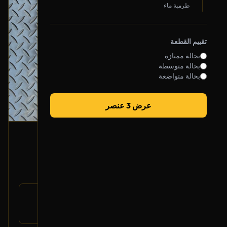
طرمبة ماء
تقييم القطعة
بحالة ممتازة
بحالة متوسطة
بحالة متواضعة
عرض 3 عنصر
إصطب خلفي يسار
2016 لاند روفر رنج روفر
3,500
رقم
LR061682
القطعة:
لاند روفر رنج روفر 2013-2017
يتوافق مع: