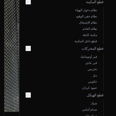
قطع المكينة
نظام دخول الهواء
نظام حقن الوقود
نظام الإشتعال
نظام العادم
مكينة كاملة
قطع داخل المكينة
قطع المحركات
قير أوتوماتيك
قير عادي
دفرنس
دبل
عكوس
عمود كردان
قطع الهيكل
شبك
صدام أمامي
صدام خلفي