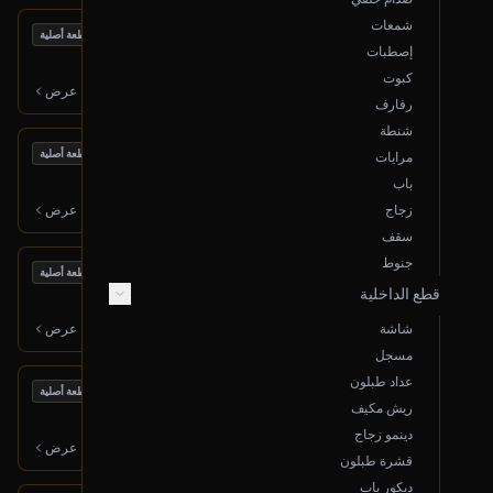
شمعات
بحالة ممتازة
سلف
قطعة أصلية
إصطبات
2019 كيا أوبتما
كبوت
300
ر.س
عرض
رفارف
شنطة
بحالة ممتازة
عامود توازن أمامي
قطعة أصلية
مرايات
2016 هونداي سانتا في
باب
200
ر.س
زجاج
عرض
سقف
جنوط
بحالة ممتازة
كمبرسر مكيف
قطعة أصلية
قطع الداخلية
2013 جمس يوكن
600
ر.س
شاشة
عرض
مسجل
عداد طبلون
بحالة ممتازة
مبرد زيت قير
قطعة أصلية
ريش مكيف
2006 لكزس LX
دينمو زجاج
250
ر.س
عرض
قشرة طبلون
ديكور باب