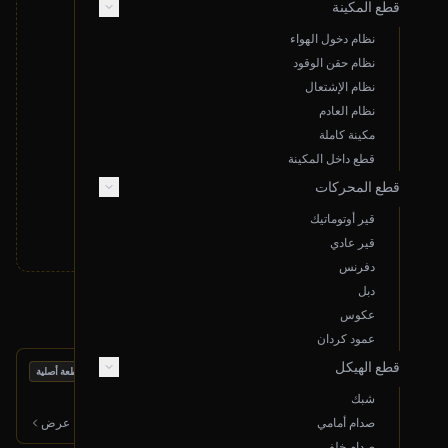
قطع المكينة
نظام دخول الهواء
نظام حقن الوقود
نظام الإشتعال
لا توجد نتائج مطابقة لبحثك
نظام العادم
قم بتغيير معايير البحث أو قدم طلب خاص
مكينة كاملة
قطع داخل المكينة
تقديم طلب خاص
قطع المحركات
قير أوتوماتيك
قير عادي
دفرنس
دبل
منتجات أخرى قد تعجبك
عكوس
عمود كردان
قطع الهيكل
بحالة ممتازة
ثلاجة هواء
قطعة أصلية
2017 كيا كادينزا
شبك
600
ر.س
صدام أمامي
عرض
صدام خلفي