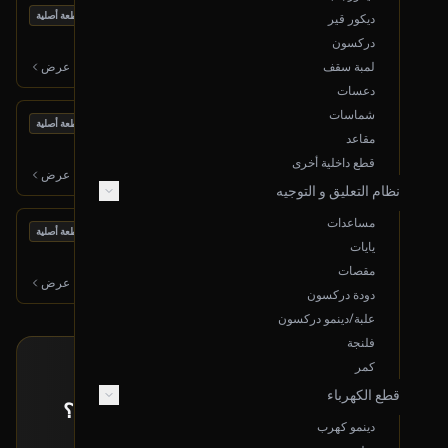
بحالة ممتازة
ديكور لمبة سقف أمامية
قطعة أصلية
ديكور قير
2016 جيلي Emgrand GT
دركسون
250
ر.س
لمبة سقف
عرض
دعسات
شماسات
بحالة ممتازة
مقص خلفي يسار (تحت)
قطعة أصلية
مقاعد
2016 شفروليه إيمبالا
قطع داخلية أخرى
300
ر.س
عرض
نظام التعليق و التوجيه
مساعدات
بحالة ممتازة
جنط خلفي (يسار)
قطعة أصلية
يايات
2019 هونداي سوناتا
مقصات
300
ر.س
عرض
دودة دركسون
علبة/دينمو دركسون
فلنجة
كمر
طلب خاص
قطع الكهرباء
ما حصلت القطعة اللي تدورها معروضة؟
دينمو كهرب
إرسل لنا بياناتها و راح نبحث لك عنها!