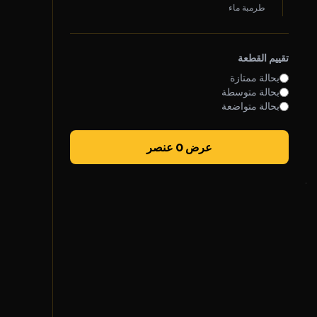
طرمبة ماء
روابط سريعة
تقييم القطعة
سياسة الخصوصية
بحالة ممتازة
الشروط والأحكام
بحالة متوسطة
بحالة متواضعة
سياسة الشحن
الضمان والإرجاع
عرض 0 عنصر
تواصل معنا
واتساب خدمة العملاء
الأحد - الخميس
7 ص - 5 م