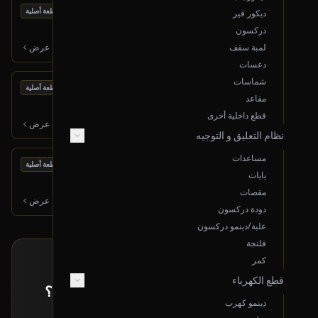
بحالة ممتازة
دبة تلوث
قطعة أصلية
ديكور قير
2019 هونداي سوناتا
دركسون
1,200
ر.س
لمبة سقف
عرض
دعسات
شماسات
بحالة ممتازة
دبة صوت (يسار)
قطعة أصلية
مقاعد
2019 هونداي سوناتا
قطع داخلية أخرى
650
ر.س
عرض
نظام التعليق و التوجيه
مساعدات
بحالة ممتازة
دبة صوت (يمين)
قطعة أصلية
يايات
2019 هونداي سوناتا
مقصات
650
ر.س
عرض
دودة دركسون
علبة/دينمو دركسون
فلنجة
كمر
طلب خاص
قطع الكهرباء
ما حصلت القطعة اللي تدورها معروضة؟
دينمو كهرب
إرسل لنا بياناتها و راح نبحث لك عنها!