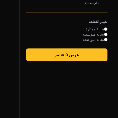
طرمبة ماء
روابط سريعة
تقييم القطعة
سياسة الخصوصية
بحالة ممتازة
الشروط والأحكام
بحالة متوسطة
بحالة متواضعة
سياسة الشحن
الضمان والإرجاع
عرض 0 عنصر
تواصل معنا
واتساب خدمة العملاء
الأحد - الخميس
7 ص - 5 م