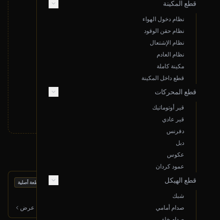
قطع المكينة
نظام دخول الهواء
نظام حقن الوقود
نظام الإشتعال
لا توجد نتائج مطابقة لبحثك
نظام العادم
قم بتغيير معايير البحث أو قدم طلب خاص
مكينة كاملة
قطع داخل المكينة
تقديم طلب خاص
قطع المحركات
قير أوتوماتيك
قير عادي
دفرنس
دبل
منتجات أخرى قد تعجبك
عكوس
عمود كردان
قطع الهيكل
بحالة ممتازة
كمبرسر مكيف
قطعة أصلية
2016 هونداي سوناتا
شبك
800
ر.س
صدام أمامي
عرض
صدام خلفي