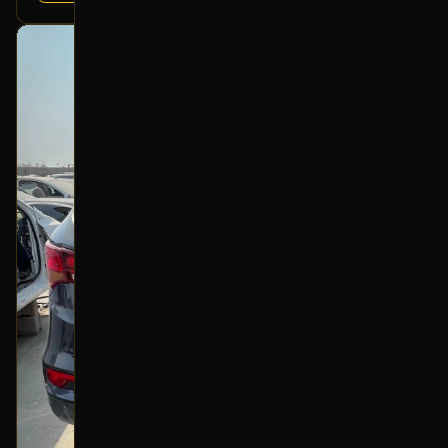
بحالة ممتازة
أصلي