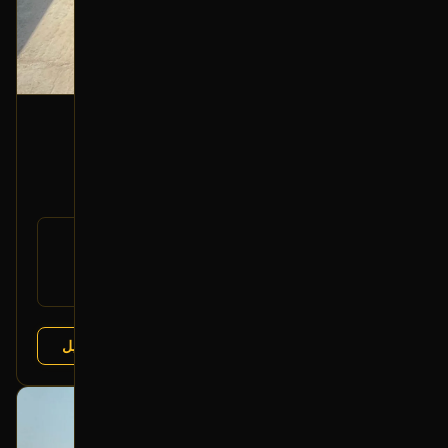
هوب خلفي (يسار)
2016 هونداي سانتا في
200
رقم
58411-2W000
القطعة:
هونداي سانتا في 2013-2018
يتوافق مع:
كيا سورينتو 2015-2020
عرض التفاصيل
البائع:
تشليح درة العربة
بحالة ممتازة
أصلي