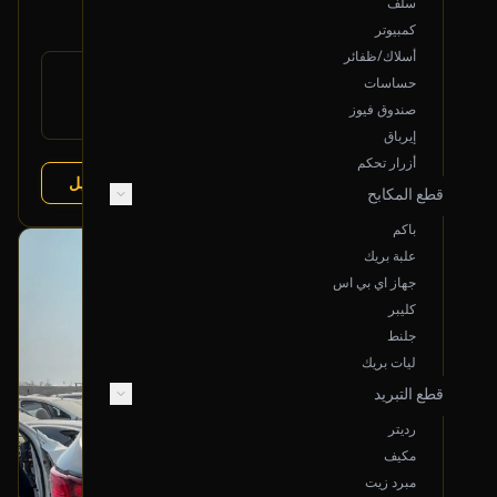
سلف
1,300
كمبيوتر
أسلاك/ظفائر
رقم
حساسات
77003-2W000
القطعة:
صندوق فيوز
هونداي سانتا في 2013-2018
يتوافق مع:
إيرباق
أزرار تحكم
عرض التفاصيل
البائع:
تشليح درة العربة
قطع المكابح
باكم
علبة بريك
بحالة ممتازة
جهاز اي بي اس
أصلي
كليبر
جلنط
ليات بريك
قطع التبريد
رديتر
مكيف
مبرد زيت