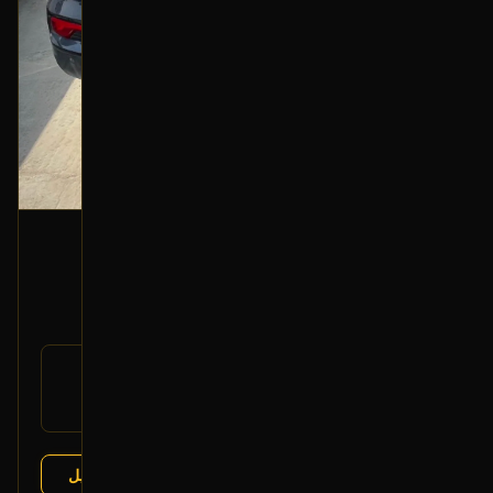
ديكور لمبة سقف خلفية
2016 هونداي سانتا في
150
رقم
92850-2W000
القطعة:
هونداي سانتا في 2013-2018
يتوافق مع:
عرض التفاصيل
البائع:
تشليح درة العربة