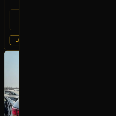
300
رقم
OEM
القطعة:
هونداي سانتا في 2013-2018
يتوافق مع:
عرض التفاصيل
البائع:
تشليح درة العربة
بحالة ممتازة
أصلي