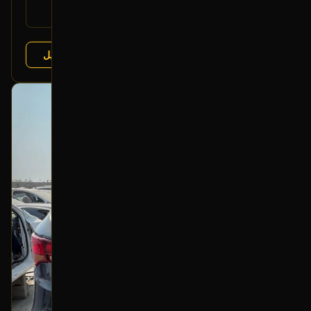
هونداي سانتا في 2013-2018
يتوافق مع:
كيا سورينتو 2015-2020
عرض التفاصيل
البائع:
تشليح درة العربة
بحالة ممتازة
أصلي