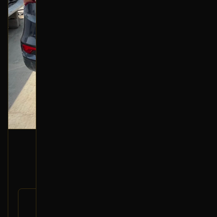
مساعد خلفي (يمين)
2016 هونداي سانتا في
200
رقم
55311-B8100
القطعة:
هونداي سانتا في 2013-2018