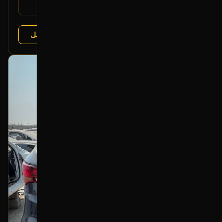
يتوافق مع:
كيا سورينتو 2015-2020
عرض التفاصيل
البائع:
تشليح درة العربة
بحالة ممتازة
أصلي