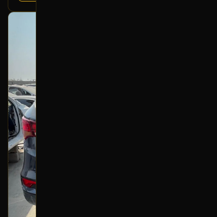
بحالة ممتازة
أصلي