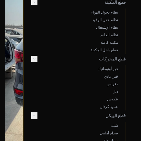
قطع المكينة
نظام دخول الهواء
نظام حقن الوقود
نظام الإشتعال
نظام العادم
مكينة كاملة
قطع داخل المكينة
قطع المحركات
قير أوتوماتيك
قير عادي
دفرنس
دبل
عكوس
عمود كردان
قطع الهيكل
شبك
صدام أمامي
صدام خلفي