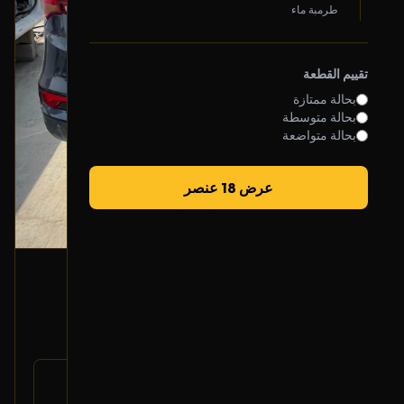
طرمبة ماء
تقييم القطعة
بحالة ممتازة
بحالة متوسطة
بحالة متواضعة
عرض 18 عنصر
هوب خلفي (يمين)
2016 هونداي سانتا في
200
رقم
58411-2W000
القطعة: