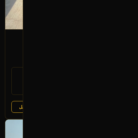
فلنجة أمامية (يمين)
2016 هونداي سانتا في
350
رقم
51750-C5000
القطعة:
هونداي سانتا في 2013-2018
يتوافق مع:
كيا سورينتو 2015-2020
عرض التفاصيل
البائع:
تشليح درة العربة
بحالة ممتازة
أصلي