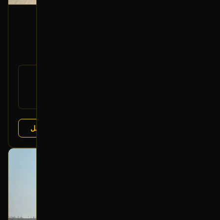
فلنجة خلفية (يسار)
2016 هونداي سانتا في
300
رقم
52730-2W000
القطعة:
هونداي سانتا في 2013-2018
يتوافق مع:
كيا سورينتو 2015-2020
عرض التفاصيل
البائع:
تشليح درة العربة
بحالة ممتازة
أصلي