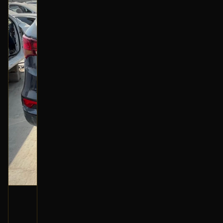
فلنجة خلفية (يمين)
2016 هونداي سانتا في