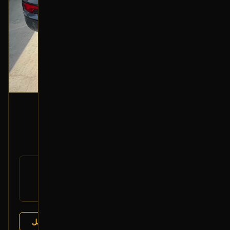
مقص خلفي يسار (تحت)
2016 هونداي سانتا في
300
رقم
55210-2W100
القطعة:
هونداي سانتا في 2013-2018
يتوافق مع:
كيا سورينتو 2015-2020
عرض التفاصيل
البائع:
تشليح درة العربة