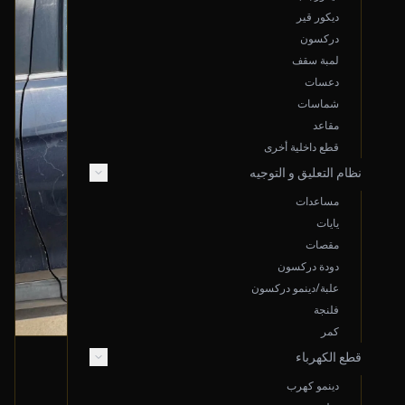
ديكور قير
دركسون
لمبة سقف
دعسات
شماسات
مقاعد
قطع داخلية أخرى
نظام التعليق و التوجيه
مساعدات
يايات
مقصات
دودة دركسون
علبة/دينمو دركسون
فلنجة
كمر
قطع الكهرباء
باب خلفي (يسار)
دينمو كهرب
2016 هونداي سانتا في