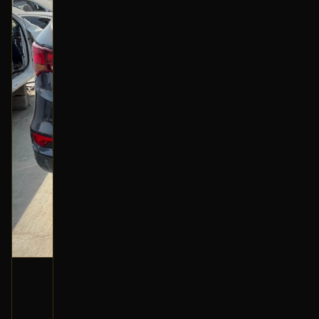
كليبر خلفي (يمين)
2016 هونداي سانتا في