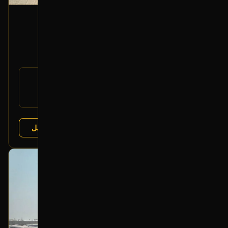
أزرار تحكم زجاج خلفي (جهة السائق)
2016 هونداي سانتا في
150
رقم
93580-2W000
القطعة:
هونداي سانتا في 2013-2018
يتوافق مع:
عرض التفاصيل
البائع:
تشليح درة العربة
بحالة ممتازة
أصلي