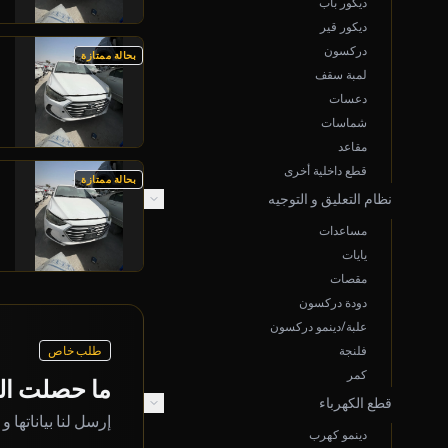
ديكور باب
ديكور قير
دركسون
بحالة ممتازة
لمبة سقف
دعسات
شماسات
مقاعد
قطع داخلية أخرى
بحالة ممتازة
نظام التعليق و التوجيه
مساعدات
يايات
مقصات
دودة دركسون
علبة/دينمو دركسون
فلنجة
طلب خاص
كمر
ما حصلت ال
قطع الكهرباء
إرسل لنا بياناتها و
دينمو كهرب