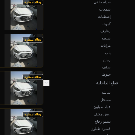
صدام خلفي
بحالة ممتازة
شمعات
إصطبات
كبوت
رفارف
شنطة
بحالة ممتازة
مرايات
باب
زجاج
سقف
جنوط
بحالة ممتازة
قطع الداخلية
شاشة
مسجل
عداد طبلون
ريش مكيف
بحالة ممتازة
دينمو زجاج
قشرة طبلون