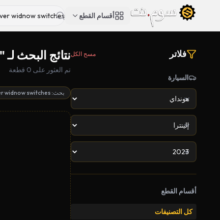
أقسام القطع
نتائج البحث لـ "driver widnow switches"
فلاتر
مسح الكل
تم العثور على 0 قطعة
السيارة
بحث: driver widnow switches
أقسام القطع
كل التصنيفات