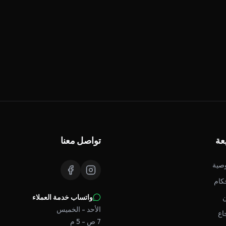
عة
تواصل معنا
صية
كام
واتساب خدمة العملاء
الأحد - الخميس
اع
7 ص - 5 م