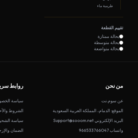
طرمبة ماء
تقييم القطعة
بحالة ممتازة
بحالة متوسطة
بحالة متواضعة
من نحن
روابط سري
عن سوم.نت
سياسة الخصو
الموقع: الدمام، المملكة العربية السعودية
الشروط والأح
البريد الإلكتروني Support@sooom.net
سياسة الشحن
واتساب 966533766047
الضمان والإرج