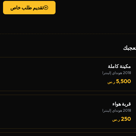
تقديم طلب خاص
تعجبك
مكينة كاملة
2018 هونداي إلينترا
5,500
ر.س
قربة هواء
2018 هونداي إلينترا
250
ر.س