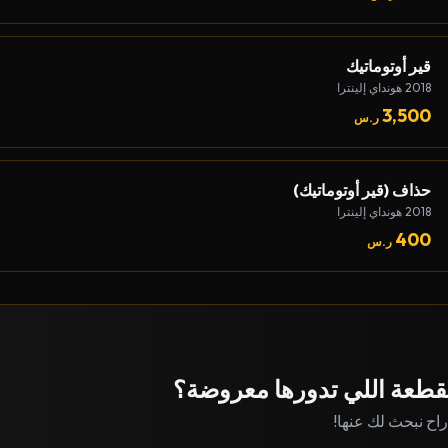
قير أوتوماتيك
2018 هونداي إلينترا
3,500
ر.س
حذاف (قير أوتوماتيك)
2018 هونداي إلينترا
400
ر.س
قطعة اللي تدورها معروضة؟
 راح نبحث لك عنها!