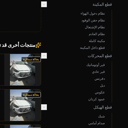
قطع المكينة
نظام دخول الهواء
نظام حقن الوقود
نظام الإشتعال
نظام العادم
مكينة كاملة
منتجات أخرى قد 
قطع داخل المكينة
قطع المحركات
بحالة ممتازة
قير أوتوماتيك
قير عادي
دفرنس
دبل
عكوس
بحالة ممتازة
عمود كردان
قطع الهيكل
شبك
صدام أمامي