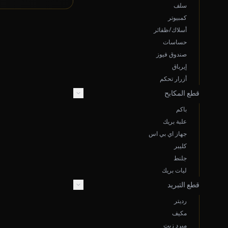
سلف
كمبيوتر
أسلاك/ظفائر
حساسات
صندوق فيوز
إيرباق
أزرار تحكم
قطع المكابح
باكم
علبة بريك
جهاز اي بي اس
كليبر
جلنط
ليات بريك
قطع التبريد
رديتر
مكيف
مبرد زيت