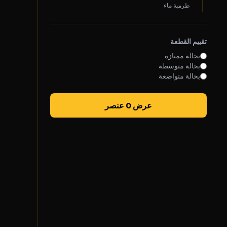
طرمبة ماء
روابط سريعة
سياسة الخصوصية
تقييم القطعة
الشروط والأحكام
بحالة ممتازة
بحالة متوسطة
سياسة الشحن
بحالة متواضعة
الضمان والإرجاع
عرض 0 عنصر
تواصل معنا
واتساب خدمة العملاء
الأحد - الخميس
7 ص - 5 م