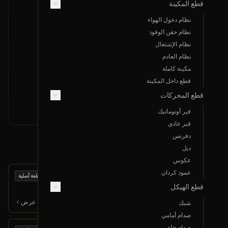
قطع المكينة
نظام دخول الهواء
نظام حقن الوقود
لا توجد نتائج مطابقة لبحثك
نظام الإشتعال
قم بتغيير معايير البحث أو قدم طلب خاص
نظام العادم
مكينة كاملة
تقديم طلب خاص
قطع داخل المكينة
قطع المحركات
قير أوتوماتيك
قير عادي
دفرنس
منتجات أخرى قد تعجبك
دبل
عكوس
عمود كردان
بحالة ممتازة
إصطب خلفي (يمين ركن)
قطعة أصلية
قطع الهيكل
2015 مازدا 6
400
ر.س
عرض
شبك
صدام أمامي
صدام خلفي