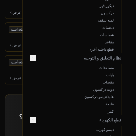
2016 جمس سييرا
ديكور قير
350
ر.س
عرض
دركسون
لمبة سقف
دعسات
بحالة ممتازة
كمبرسر مكيف
قطعة أصلية
شماسات
2018 هونداي إلينترا
مقاعد
500
ر.س
عرض
قطع داخلية أخرى
نظام التعليق و التوجيه
بحالة ممتازة
مراية جانبية (يمين) مع إشارة
قطعة أصلية
مساعدات
2006 تويوتا لاندكروزر
يايات
400
ر.س
عرض
مقصات
دودة دركسون
علبة/دينمو دركسون
فلنجة
طلب خاص
كمر
ما حصلت القطعة اللي تدورها معروضة؟
قطع الكهرباء
إرسل لنا بياناتها و راح نبحث لك عنها!
دينمو كهرب
تقديم طلب خاص