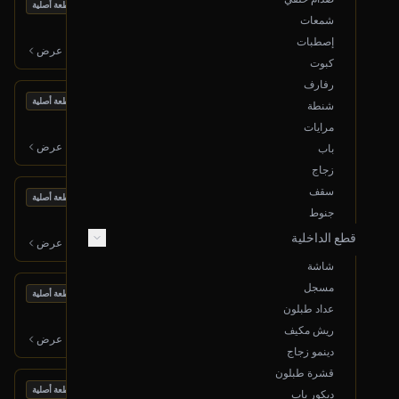
بحالة ممتازة
هوب أمامي (يمين)
قطعة أصلية
شمعات
2019 هونداي سوناتا
إصطبات
300
ر.س
عرض
كبوت
رفارف
بحالة ممتازة
طرمبة بنزين
قطعة أصلية
شنطة
2017 هوندا أكورد
مرايات
600
ر.س
عرض
باب
زجاج
سقف
بحالة ممتازة
ديكور لمبة سقف خلفية
قطعة أصلية
جنوط
2013 فورد تورس
قطع الداخلية
150
ر.س
عرض
شاشة
مسجل
بحالة ممتازة
مكينة كاملة
قطعة أصلية
عداد طبلون
2006 تويوتا لاندكروزر
ريش مكيف
7,000
ر.س
عرض
دينمو زجاج
قشرة طبلون
بحالة ممتازة
عامود توازن خلفي
قطعة أصلية
ديكور باب