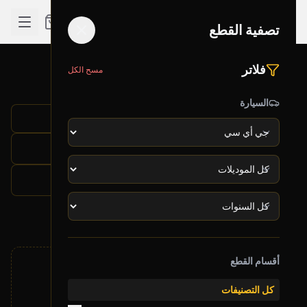
تصفية القطع
فلاتر
مسح الكل
بحث قطع الغيار
تم العثور على 0 قطعة
السيارة
تصفية القطع
الشركة: جي أي سي
أقسام القطع
كل التصنيفات