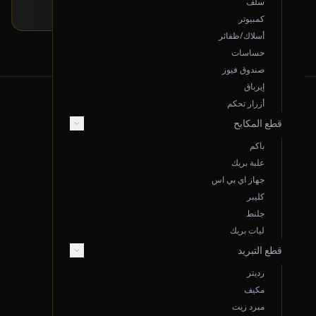
سلف
كمبيوتر
أسلاك/ظفائر
حساسات
صندوق فيوز
إيرباق
أزرار تحكم
قطع المكابح
من نحن
باكم
علبة بريك
عن سوم.نت
جهاز اي بي اس
الموقع: الدمام، المملكة العربية السعودية
كليبر
البريد الإلكتروني Support@sooom.net
جلنط
ليات بريك
واتساب 966533766047
قطع التبريد
سجل تجاري 2050134107
رديتر
اتصل بنا
مكيف
مبرد زيت