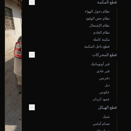
قطع المكينة
نظام دخول الهواء
نظام حقن الوقود
نظام الإشتعال
نظام العادم
مكينة كاملة
قطع داخل المكينة
قطع المحركات
قير أوتوماتيك
قير عادي
دفرنس
دبل
عكوس
عمود كردان
قطع الهيكل
شبك
صدام أمامي
صدام خلفي