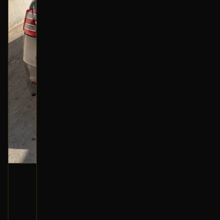
كليبر خلفي (يسار)
2013 فورد تورس
350
400
-13%