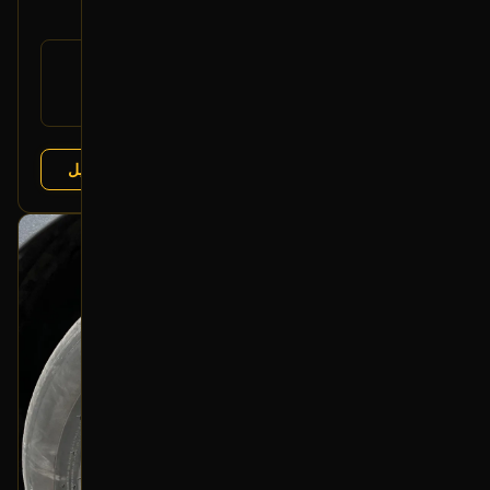
700
رقم
DG1Z-13008-A
القطعة:
فورد تورس 2013-2019
يتوافق مع:
عرض التفاصيل
البائع:
تشليح درة العربة
بحالة ممتازة
أصلي