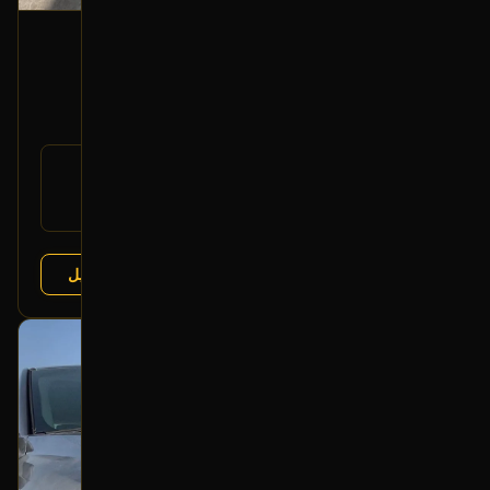
مساعد أمامي (يمين)
2013 فورد تورس
350
رقم
DG1Z-18124-B
القطعة:
فورد تورس 2013-2019
يتوافق مع:
عرض التفاصيل
البائع:
تشليح درة العربة
بحالة ممتازة
أصلي