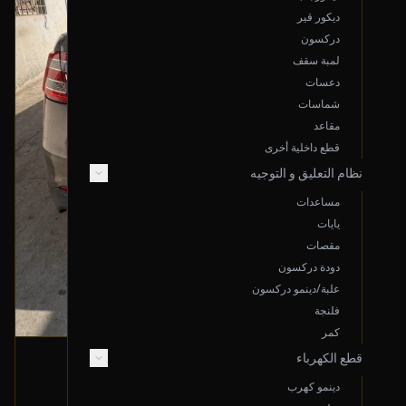
ديكور قير
دركسون
لمبة سقف
دعسات
شماسات
مقاعد
قطع داخلية أخرى
نظام التعليق و التوجيه
مساعدات
يايات
مقصات
دودة دركسون
علبة/دينمو دركسون
فلنجة
كمر
قطع الكهرباء
صدام خلفي
دينمو كهرب
2013 فورد تورس