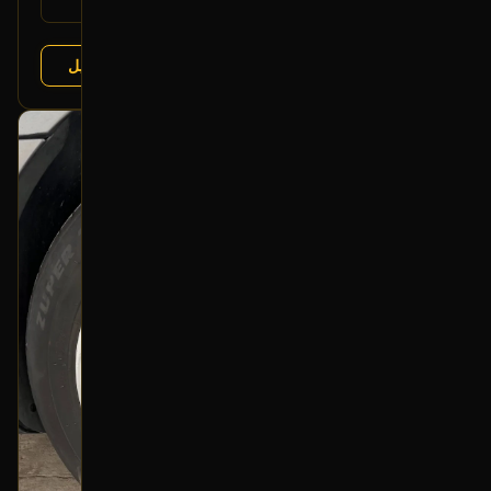
يتوافق مع:
عرض التفاصيل
البائع:
تشليح درة العربة
بحالة ممتازة
أصلي