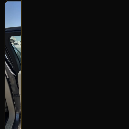
بحالة ممتازة
أصلي