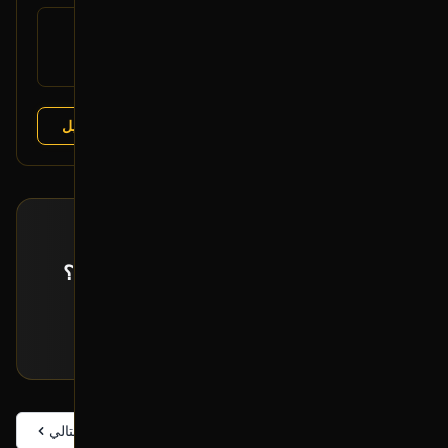
رقم
DG1Z-2553-A
القطعة:
فورد تورس 2010-2019
يتوافق مع:
عرض التفاصيل
البائع:
تشليح درة العربة
طلب خاص
ما حصلت القطعة اللي تدورها معروضة؟
إرسل لنا بياناتها و راح نبحث لك عنها!
تقديم طلب خاص
السابق
التالي