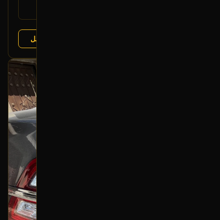
فورد تورس 2010-2019
يتوافق مع:
عرض التفاصيل
البائع:
تشليح درة العربة
بحالة ممتازة
أصلي