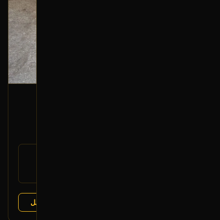
جنط خلفي (يسار)
2013 فورد تورس
400
رقم
N/A
القطعة:
فورد تورس 2010-2019
يتوافق مع:
عرض التفاصيل
البائع:
تشليح درة العربة