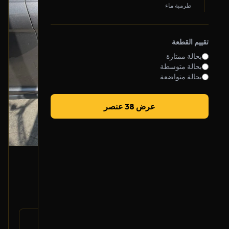
طرمبة ماء
تقييم القطعة
بحالة ممتازة
بحالة متوسطة
بحالة متواضعة
عرض 38 عنصر
باب أمامي (يمين)
2013 فورد تورس
1,350
1,500
-10%
رقم
DG1Z-5420124-A
القطعة: