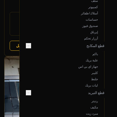
سلف
1,500
كمبيوتر
أسلاك/ظفائر
رقم
حساسات
DG1Z-17K835-A
القطعة:
صندوق فيوز
فورد تورس 2013-2019
يتوافق مع:
فورد تورس 2013-2019
إيرباق
أزرار تحكم
عرض التفاصيل
قطع المكابح
البائع:
تشليح درة العربة
باكم
علبة بريك
بحالة ممتازة
جهاز اي بي اس
أصلي
كليبر
جلنط
ليات بريك
قطع التبريد
رديتر
مكيف
مبرد زيت