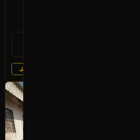
كمر خلفي
2013 فورد تورس
750
900
-17%
رقم
DG1Z-5035-A
القطعة:
فورد تورس 2013-2019
يتوافق مع:
عرض التفاصيل
البائع:
تشليح درة العربة
بحالة ممتازة
أصلي