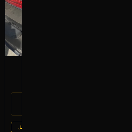
إصطب خلفي (يمين ركن)
2013 فورد تورس
700
رقم
DG1Z-13404-A
القطعة:
فورد تورس 2013-2019
يتوافق مع:
عرض التفاصيل
البائع:
تشليح درة العربة