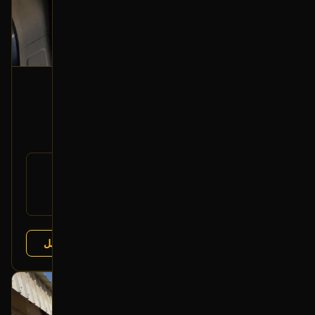
مراية رؤوية خلفية
2013 فورد تورس
150
رقم
DG1Z-17700-A
القطعة:
فورد تورس 2010-2019
يتوافق مع:
فورد إكسبلورر 2011-2015
عرض التفاصيل
البائع:
تشليح درة العربة
بحالة ممتازة
أصلي