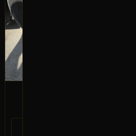
جنط أمامي (يمين)
2013 فورد تورس
400
رقم
DG1Z-1007-A
القطعة:
فورد تورس 2013-2019