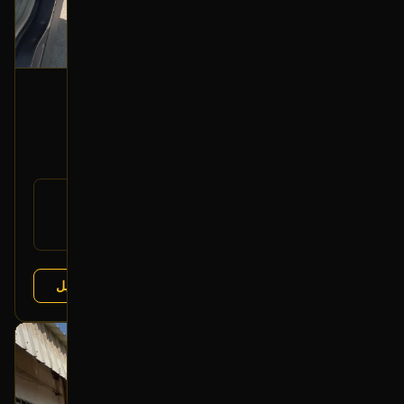
ديكور باب خلفي (جهة الراكب)
2013 فورد تورس
330
350
-6%
رقم
N/A
القطعة:
فورد تورس 2013-2019
يتوافق مع:
عرض التفاصيل
البائع:
تشليح درة العربة
بحالة ممتازة
أصلي