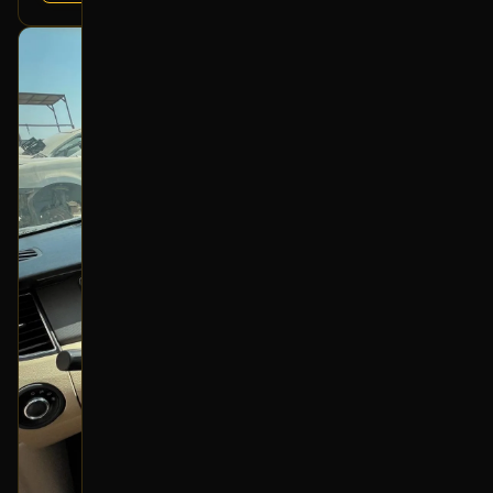
بحالة ممتازة
أصلي