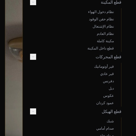
قطع المكينة
نظام دخول الهواء
نظام حقن الوقود
نظام الإشتعال
نظام العادم
مكينة كاملة
قطع داخل المكينة
قطع المحركات
قير أوتوماتيك
قير عادي
دفرنس
دبل
عكوس
عمود كردان
قطع الهيكل
شبك
صدام أمامي
صدام خلفي