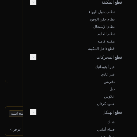
قطع المكينة
نظام دخول الهواء
نظام حقن الوقود
نظام الإشتعال
لا توجد نتائج مطابقة لبحثك
نظام العادم
قم بتغيير معايير البحث أو قدم طلب خاص
مكينة كاملة
قطع داخل المكينة
تقديم طلب خاص
قطع المحركات
قير أوتوماتيك
قير عادي
دفرنس
دبل
منتجات أخرى قد تعجبك
عكوس
عمود كردان
قطع الهيكل
بحالة ممتازة
مكينة كاملة
قطعة أصلية
2013 فورد تورس
شبك
6,500
ر.س
صدام أمامي
عرض
صدام خلفي