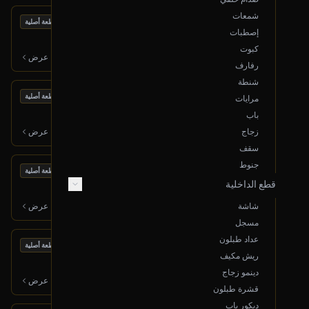
شمعات
بحالة ممتازة
مكينة كاملة
قطعة أصلية
إصطبات
2012 شفروليه تاهو
كبوت
8,000
ر.س
عرض
رفارف
شنطة
بحالة ممتازة
مكينة كاملة
قطعة أصلية
مرايات
2016 شفروليه إيمبالا
باب
6,000
ر.س
زجاج
عرض
سقف
جنوط
بحالة ممتازة
تانكي بنزين
قطعة أصلية
قطع الداخلية
2016 شفروليه إيمبالا
600
ر.س
شاشة
عرض
مسجل
عداد طبلون
بحالة ممتازة
طرمبة بنزين
قطعة أصلية
ريش مكيف
2016 شفروليه إيمبالا
دينمو زجاج
450
ر.س
عرض
قشرة طبلون
ديكور باب