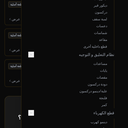
بحالة ممتازة
كمبرسر مكيف
قطعة أصلية
ديكور قير
2016 شفروليه إيمبالا
دركسون
800
ر.س
لمبة سقف
عرض
دعسات
شماسات
بحالة ممتازة
مروحة مكيف
قطعة أصلية
مقاعد
2016 شفروليه إيمبالا
قطع داخلية أخرى
250
ر.س
عرض
نظام التعليق و التوجيه
مساعدات
بحالة ممتازة
رديتر مكيف
قطعة أصلية
يايات
2016 شفروليه إيمبالا
مقصات
300
ر.س
عرض
دودة دركسون
علبة/دينمو دركسون
فلنجة
كمر
طلب خاص
قطع الكهرباء
ما حصلت القطعة اللي تدورها معروضة؟
دينمو كهرب
إرسل لنا بياناتها و راح نبحث لك عنها!