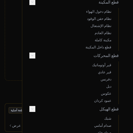
قطع المكينة
نظام دخول الهواء
نظام حقن الوقود
نظام الإشتعال
لا توجد نتائج مطابقة لبحثك
نظام العادم
قم بتغيير معايير البحث أو قدم طلب خاص
مكينة كاملة
قطع داخل المكينة
تقديم طلب خاص
قطع المحركات
قير أوتوماتيك
قير عادي
دفرنس
دبل
منتجات أخرى قد تعجبك
عكوس
عمود كردان
قطع الهيكل
بحالة ممتازة
مكينة كاملة
قطعة أصلية
2022 شفروليه تاهو
شبك
20,000
ر.س
صدام أمامي
عرض
صدام خلفي