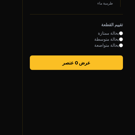
طرمبة ماء
روابط سريعة
تقييم القطعة
سياسة الخصوصية
بحالة ممتازة
الشروط والأحكام
بحالة متوسطة
بحالة متواضعة
سياسة الشحن
الضمان والإرجاع
عرض 0 عنصر
تواصل معنا
واتساب خدمة العملاء
الأحد - الخميس
7 ص - 5 م