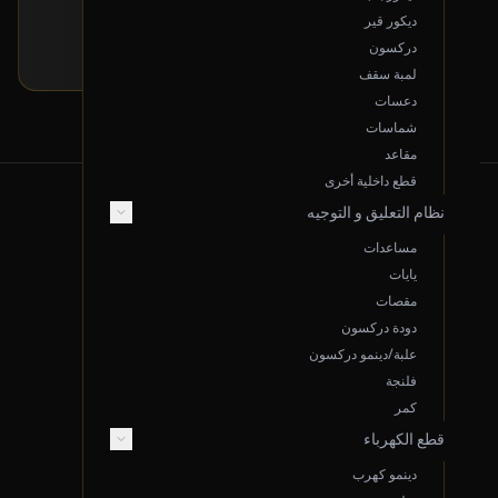
إرسل لنا بياناتها و راح نبحث لك عنها!
ديكور قير
تقديم طلب خاص
دركسون
لمبة سقف
دعسات
شماسات
مقاعد
قطع داخلية أخرى
نظام التعليق و التوجيه
من نحن
مساعدات
يايات
مقصات
عن سوم.نت
دودة دركسون
الموقع: الدمام، المملكة العربية السعودية
علبة/دينمو دركسون
البريد الإلكتروني Support@sooom.net
فلنجة
كمر
واتساب 966533766047
قطع الكهرباء
سجل تجاري 2050134107
دينمو كهرب
اتصل بنا