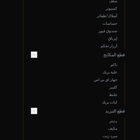
سلف
كمبيوتر
أسلاك/ظفائر
روابط سريعة
حساسات
صندوق فيوز
سياسة الخصوصية
إيرباق
الشروط والأحكام
أزرار تحكم
سياسة الشحن
قطع المكابح
الضمان والإرجاع
باكم
علبة بريك
جهاز اي بي اس
تواصل معنا
كليبر
جلنط
ليات بريك
قطع التبريد
واتساب خدمة العملاء
رديتر
الأحد - الخميس
مكيف
7 ص - 5 م
مبرد زيت