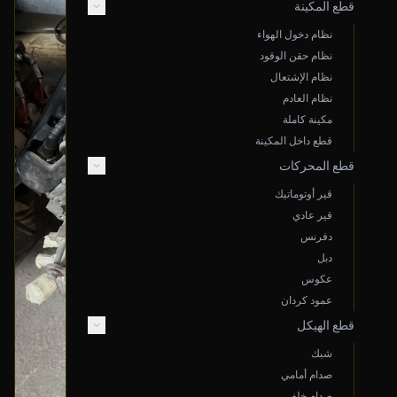
قطع المكينة
نظام دخول الهواء
نظام حقن الوقود
نظام الإشتعال
نظام العادم
مكينة كاملة
قطع داخل المكينة
قطع المحركات
قير أوتوماتيك
قير عادي
دفرنس
دبل
عكوس
عمود كردان
قطع الهيكل
شبك
صدام أمامي
صدام خلفي